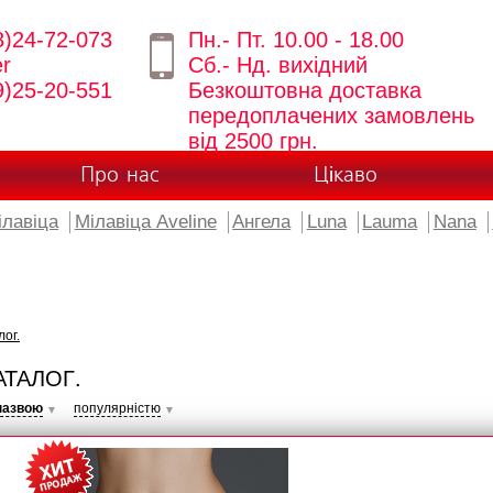
8)24-72-073
Пн.- Пт. 10.00 - 18.00
er
Сб.- Нд. вихідний
9)25-20-551
Безкоштовна доставка
передоплачених замовлень
від 2500 грн.
Про нас
Цікаво
ілавіца
Мілавіца Aveline
Ангела
Luna
Lauma
Nana
лог.
АТАЛОГ.
назвою
популярністю
▼
▼