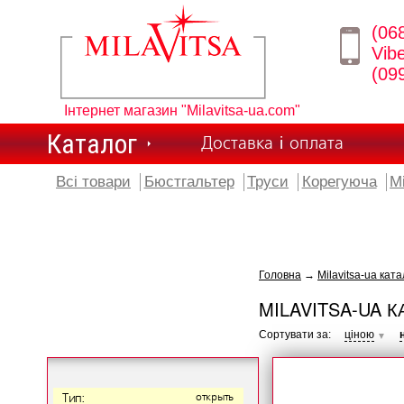
(06
Vib
(09
Інтернет магазин "Milavitsa-ua.com"
Каталог
Доставка і оплата
Всі товари
Бюстгальтер
Труси
Корегуюча
М
Головна
→
Milavitsa-ua ката
MILAVITSA-UA К
Сортувати за:
ціною
▼
Тип:
открыть