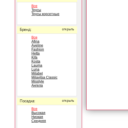
Все
Трусы
Трусы корсетные
Бренд:
открыть
Все
Afina
Aveline
Fashion
Hetta
Kifa
Kosta
Lauma
Luna
Milabel
Milavitsa Classic
Misstyle
Ангела
Посадка:
открыть
Все
Высокая
Низкая
Средняя