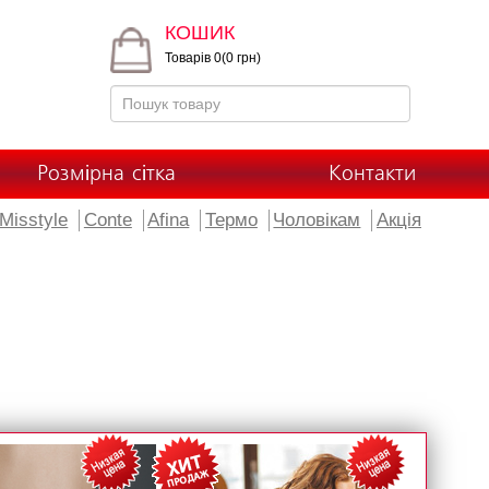
КОШИК
Товарів 0(0 грн)
Розмірна сітка
Контакти
Misstyle
Conte
Afina
Термо
Чоловікам
Акція