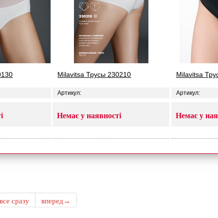
0130
Milavitsa Трусы 230210
Milavitsa Тр
Артикул:
Артикул:
і
Немає у наявності
Немає у ная
все сразу
вперед→