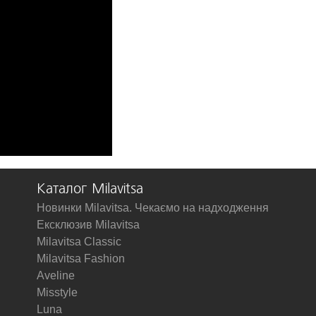
Каталог Milavitsa
Новинки Milavitsa. Чекаємо на надходження
Ексклюзив Milavitsa
Milavitsa Classic
Milavitsa Fashion
Aveline
Misstyle
Luna