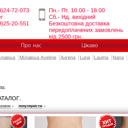
8)24-72-073
Пн.- Пт. 10.00 - 18.00
er
Сб.- Нд. вихідний
9)25-20-551
Безкоштовна доставка
передоплачених замовлень
від 2500 грн.
Про нас
Цікаво
ілавіца
Мілавіца Aveline
Ангела
Luna
Lauma
Nana
лог.
АТАЛОГ.
назвою
популярністю
▼
▼