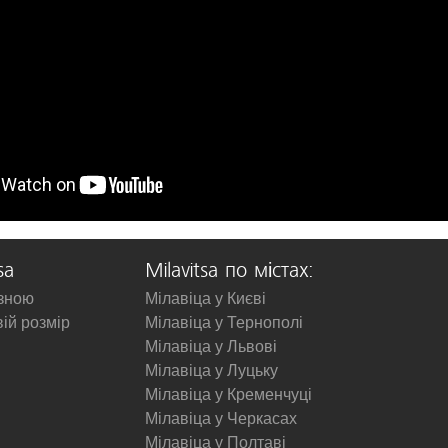
sa
Milavitsa по містах:
изною
Мілавіца у Києві
вій розмір
Мілавіца у Тернополі
Мілавіца у Львові
Мілавіца у Луцьку
Мілавіца у Кременчуці
Мілавіца у Черкасах
Мілавіца у Полтаві