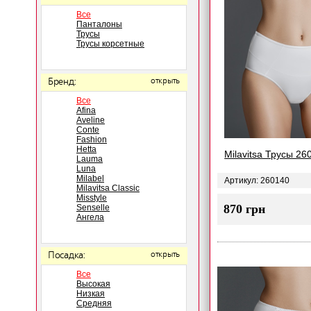
Все
Панталоны
Трусы
Трусы корсетные
Бренд:
открыть
Все
Afina
Aveline
Conte
Fashion
Hetta
Milavitsa Трусы 26
Lauma
Luna
Milabel
Артикул: 260140
Milavitsa Classic
Misstyle
870 грн
Senselle
Ангела
Посадка:
открыть
Все
Высокая
Низкая
Средняя