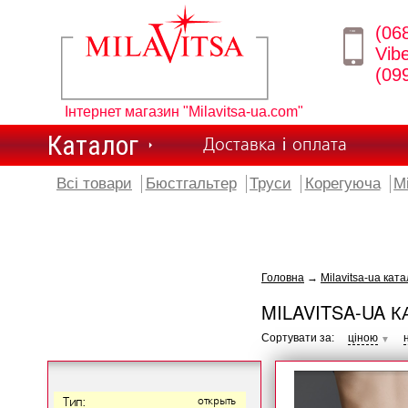
(06
Vib
(09
Інтернет магазин "Milavitsa-ua.com"
Каталог
Доставка і оплата
Всі товари
Бюстгальтер
Труси
Корегуюча
М
Головна
→
Milavitsa-ua ката
MILAVITSA-UA К
Сортувати за:
ціною
▼
Тип:
открыть