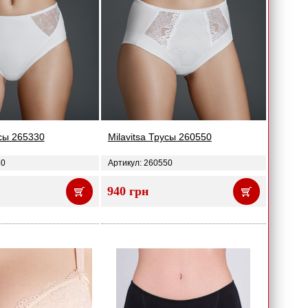
усы 265330
Milavitsa Трусы 260550
30
Артикул: 260550
940 грн