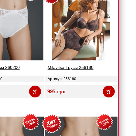
усы 260200
Milavitsa Трусы 256180
00
Артикул: 256180
995 грн