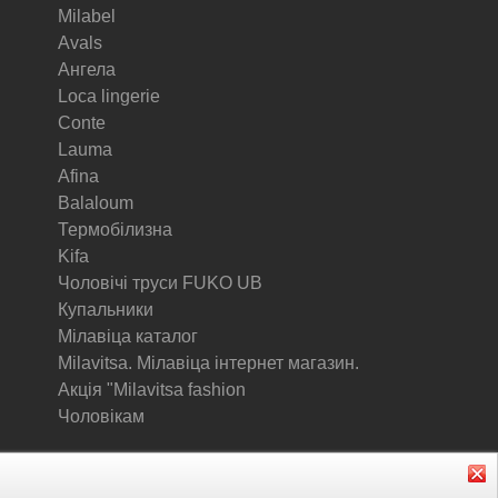
Milabel
Avals
Ангела
Loca lingerie
Conte
Lauma
Afina
Balaloum
Термобілизна
Kifa
Чоловічі труси FUKO UB
Купальники
Мілавіца каталог
Milavitsa. Мілавіца інтернет магазин.
Акція "Milavitsa fashion
Чоловікам