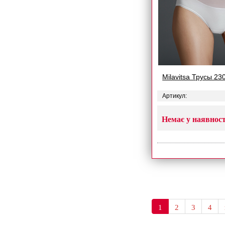
Milavitsa Трусы 23
Артикул:
Немає у наявност
1
2
3
4