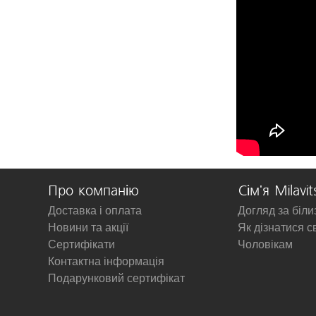
Про компанію
Сім'я Milavit
Доставка і оплата
Догляд за біл
Новини та акції
Як дізнатися с
Сертифікати
Чоловікам
Контактна інформація
Подарунковий сертифікат