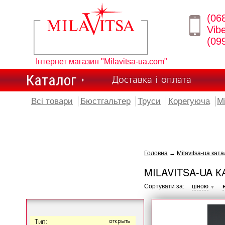
(06
Vib
(09
Інтернет магазин "Milavitsa-ua.com"
Каталог
Доставка і оплата
Всі товари
Бюстгальтер
Труси
Корегуюча
М
Головна
→
Milavitsa-ua ката
MILAVITSA-UA К
Сортувати за:
ціною
▼
Тип:
открыть