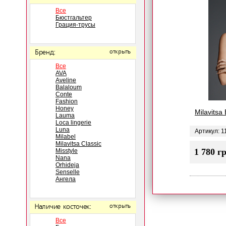
Все
Бюстгальтер
Грация-трусы
Бренд:
открыть
Все
AVA
Aveline
Balaloum
Conte
Fashion
Honey
Milavitsa
Lauma
Loca lingerie
Luna
Артикул: 1
Milabel
Milavitsa Classic
1 780 г
Misstyle
Nana
Orhideja
Senselle
Ангела
Наличие косточек:
открыть
Все