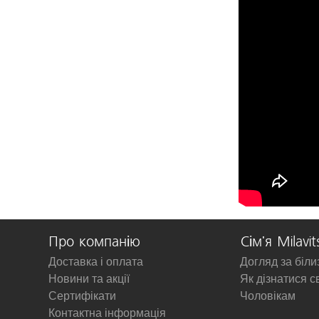
Про компанію
Сім'я Milavit
Доставка і оплата
Догляд за біл
Новини та акції
Як дізнатися с
Сертифікати
Чоловікам
Контактна інформація