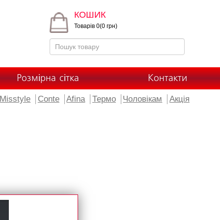
КОШИК
Товарів 0(0 грн)
Розмірна сітка
Контакти
Misstyle
Conte
Afina
Термо
Чоловікам
Акція