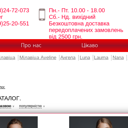
8)24-72-073
Пн.- Пт. 10.00 - 18.00
er
Сб.- Нд. вихідний
9)25-20-551
Безкоштовна доставка
передоплачених замовлень
від 2500 грн.
Про нас
Цікаво
ілавіца
Мілавіца Aveline
Ангела
Luna
Lauma
Nana
лог.
АТАЛОГ.
назвою
популярністю
▼
▼