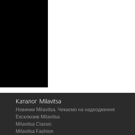
Каталог Milavitsa
Новинки Milavitsa. Чекаємо на надходження
Ексклюзив Milavitsa
Milavitsa Classic
Milavitsa Fashion