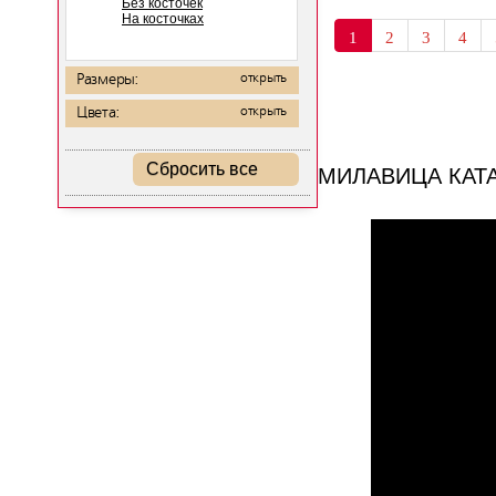
Без косточек
На косточках
1
2
3
4
Размеры:
открыть
Цвета:
открыть
МИЛАВИЦА КАТ
Сбросить все