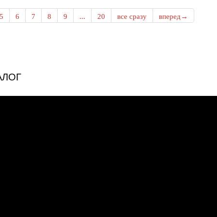
5
6
7
8
9
...
20
все сразу
вперед→
АЛОГ