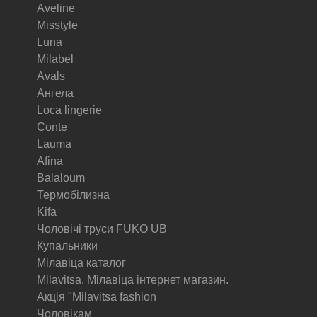
Aveline
Misstyle
Luna
Milabel
Avals
Ангела
Loca lingerie
Conte
Lauma
Afina
Balaloum
Термобілизна
Kifa
Чоловічі труси FUKO UB
Купальники
Мілавіца каталог
Milavitsa. Мілавіца інтернет магазин.
Акція "Milavitsa fashion
Чоловікам