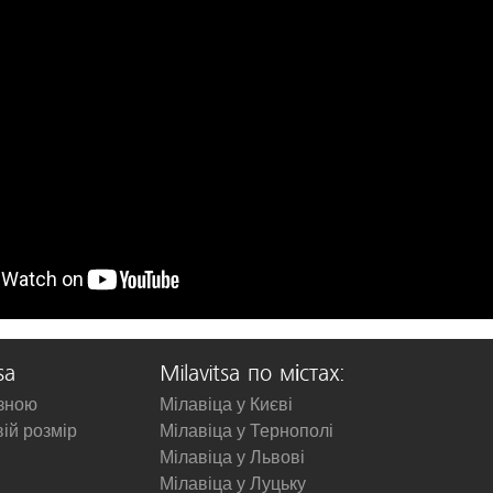
sa
Milavitsa по містах:
изною
Мілавіца у Києві
вій розмір
Мілавіца у Тернополі
Мілавіца у Львові
Мілавіца у Луцьку