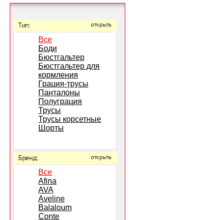
Тип:
открыть
Все
Боди
Бюстгальтер
Бюстгальтер для
кормления
Грация-трусы
Панталоны
Полуграция
Трусы
Трусы корсетные
Шорты
Бренд:
открыть
Все
Afina
AVA
Aveline
Balaloum
Conte