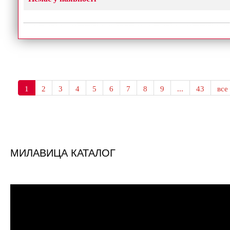
1
2
3
4
5
6
7
8
9
...
43
все
МИЛАВИЦА КАТАЛОГ