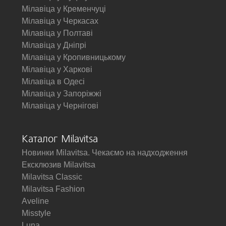
Мілавіца у Кременчуці
Мілавіца у Черкасах
Мілавіца у Полтаві
Мілавіца у Дніпрі
Мілавіца у Кропивницькому
Мілавіца у Харкові
Мілавіца в Одесі
Мілавіца у Запоріжжі
Мілавіца у Чернігові
Каталог Milavitsa
Новинки Milavitsa. Чекаємо на надходження
Ексклюзив Milavitsa
Milavitsa Classic
Milavitsa Fashion
Aveline
Misstyle
Luna