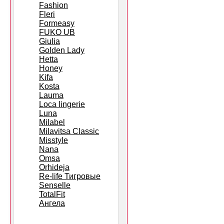
Fashion
Fleri
Formeasy
FUKO UB
Giulia
Golden Lady
Hetta
Honey
Kifa
Kosta
Lauma
Loca lingerie
Luna
Milabel
Milavitsa Classic
Misstyle
Nana
Omsa
Orhideja
Re-life Тигровые
Senselle
TotalFit
Ангела