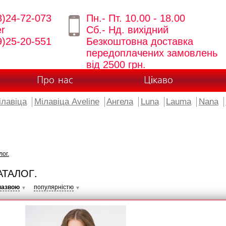
8)24-72-073
Пн.- Пт. 10.00 - 18.00
er
Сб.- Нд. вихідний
9)25-20-551
Безкоштовна доставка
передоплачених замовлень
від 2500 грн.
Про нас
Цікаво
ілавіца
Мілавіца Aveline
Ангела
Luna
Lauma
Nana
лог.
АТАЛОГ.
назвою
популярністю
▼
▼