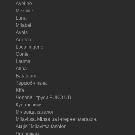
Aveline
Misstyle
Luna
Milabel
Avals
Ангела
Loca lingerie
Conte
Lauma
Afina
Balaloum
Термобілизна
Kifa
Чоловічі труси FUKO UB
Купальники
Мілавіца каталог
Milavitsa. Мілавіца інтернет магазин.
Акція "Milavitsa fashion
Чоловікам