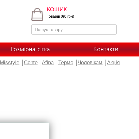
КОШИК
Товарів 0(0 грн)
Розмірна сітка
Контакти
Misstyle
Conte
Afina
Термо
Чоловікам
Акція