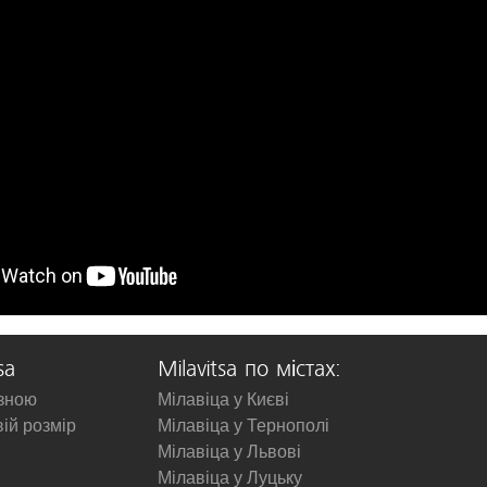
sa
Milavitsa по містах:
изною
Мілавіца у Києві
вій розмір
Мілавіца у Тернополі
Мілавіца у Львові
Мілавіца у Луцьку