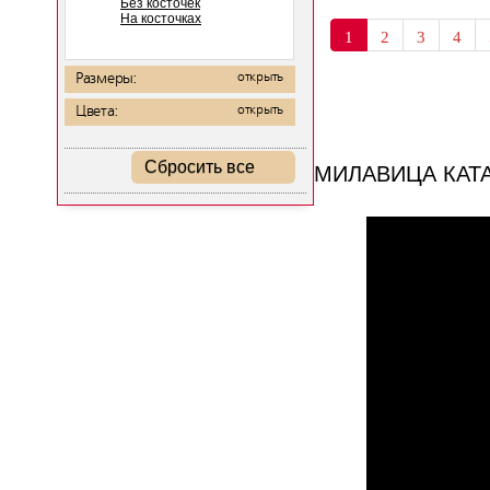
Без косточек
На косточках
1
2
3
4
Размеры:
открыть
Цвета:
открыть
МИЛАВИЦА КАТ
Сбросить все