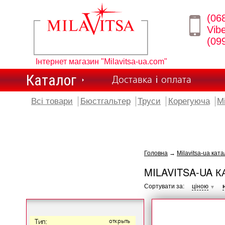
(06
Vib
(09
Інтернет магазин "Milavitsa-ua.com"
Каталог
Доставка і оплата
Всі товари
Бюстгальтер
Труси
Корегуюча
М
Головна
→
Milavitsa-ua ката
MILAVITSA-UA К
Сортувати за:
ціною
▼
Тип:
открыть