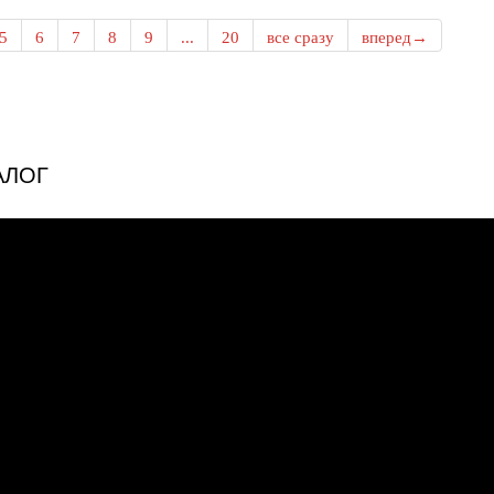
5
6
7
8
9
...
20
все сразу
вперед→
АЛОГ