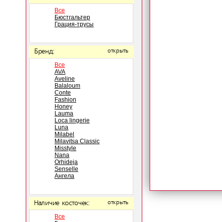
Все
Бюстгальтер
Грация-трусы
Бренд:
открыть
Все
AVA
Aveline
Balaloum
Conte
Fashion
Honey
Lauma
Loca lingerie
Luna
Milabel
Milavitsa Classic
Misstyle
Nana
Orhideja
Senselle
Ангела
Наличие косточек:
открыть
Все