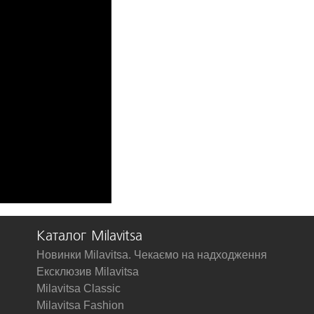
Каталог Milavitsa
Новинки Milavitsa. Чекаємо на надходження
Ексклюзив Milavitsa
Milavitsa Classic
Milavitsa Fashion