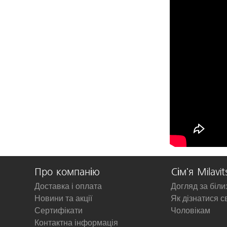
Про компанію
Сім'я Milavit
Доставка і оплата
Догляд за біл
Новини та акції
Як дізнатися с
Сертифікати
Чоловікам
Контактна інформація