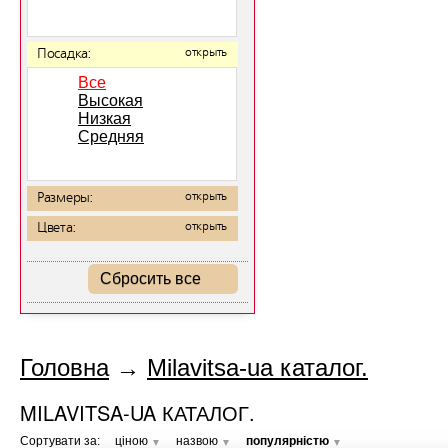
Посадка:
открыть
Все
Высокая
Низкая
Средняя
Размеры:
открыть
Цвета:
открыть
Сбросить все
Головна
→
Milavitsa-ua каталог.
MILAVITSA-UA КАТАЛОГ.
Сортувати за:
ціною
назвою
популярністю
▼
▼
▼