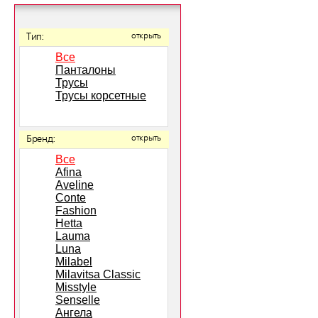
Тип:
открыть
Все
Панталоны
Трусы
Трусы корсетные
Бренд:
открыть
Все
Afina
Aveline
Conte
Fashion
Hetta
Lauma
Luna
Milabel
Milavitsa Classic
Misstyle
Senselle
Ангела