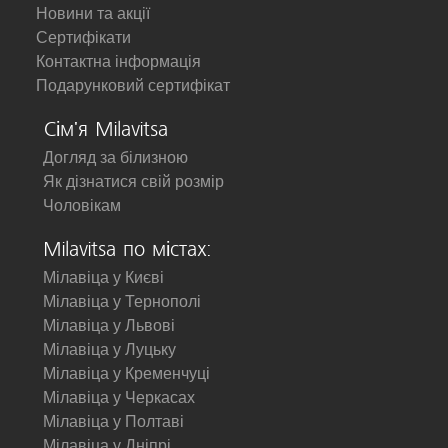
Новини та акції
Сертифікати
Контактна інформація
Подарунковий сертифікат
Сім'я Milavitsa
Догляд за білизною
Як дізнатися свій розмір
Чоловікам
Milavitsa по містах:
Мілавіца у Києві
Мілавіца у Тернополі
Мілавіца у Львові
Мілавіца у Луцьку
Мілавіца у Кременчуці
Мілавіца у Черкасах
Мілавіца у Полтаві
Мілавіца у Дніпрі