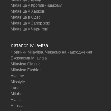
Мілавіца у Кропивницькому
Мілавіца у Харкові
Мілавіца в Одесі
Мілавіца у Запоріжжі
Мілавіца у Чернігові
Каталог Milavitsa
Новинки Milavitsa. Чекаємо на надходження
Ексклюзив Milavitsa
Milavitsa Classic
Milavitsa Fashion
Aveline
Misstyle
Luna
Milabel
Avals
Ангела