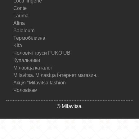
Loca lingerie
Conte
Lauma
Afina
Balaloum
Термобілизна
Kifa
Чоловічі труси FUKO UB
Купальники
Мілавіца каталог
Milavitsa. Мілавіца інтернет магазин.
Акція "Milavitsa fashion
Чоловікам
© Milavitsa.