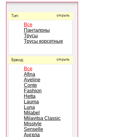
Тип:
открыть
Все
Панталоны
Трусы
Трусы корсетные
Бренд:
открыть
Все
Afina
Aveline
Conte
Fashion
Hetta
Lauma
Luna
Milabel
Milavitsa Classic
Misstyle
Senselle
Ангела