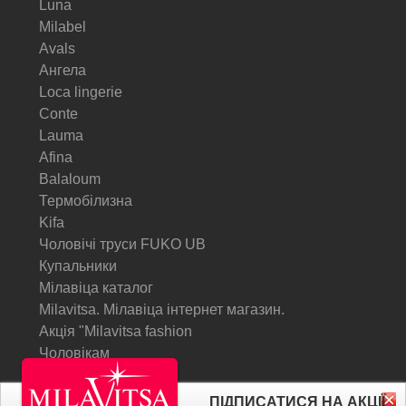
Luna
Milabel
Avals
Ангела
Loca lingerie
Conte
Lauma
Afina
Balaloum
Термобілизна
Kifa
Чоловічі труси FUKO UB
Купальники
Мілавіца каталог
Milavitsa. Мілавіца інтернет магазин.
Акція "Milavitsa fashion
Чоловікам
© Milavitsa.
ПІДПИСАТИСЯ НА АКЦІЇ