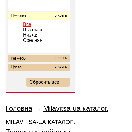
Посадка:
открыть
Все
Высокая
Низкая
Средняя
Размеры:
открыть
Цвета:
открыть
Сбросить все
Головна
→
Milavitsa-ua каталог.
MILAVITSA-UA КАТАЛОГ.
Товары не найдены