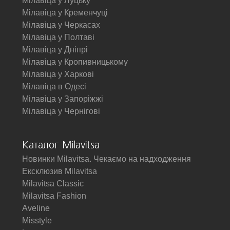
Мілавіца у Луцьку
Мілавіца у Кременчуці
Мілавіца у Черкасах
Мілавіца у Полтаві
Мілавіца у Дніпрі
Мілавіца у Кропивницькому
Мілавіца у Харкові
Мілавіца в Одесі
Мілавіца у Запоріжжі
Мілавіца у Чернігові
Каталог Milavitsa
Новинки Milavitsa. Чекаємо на надходження
Ексклюзив Milavitsa
Milavitsa Classic
Milavitsa Fashion
Aveline
Misstyle