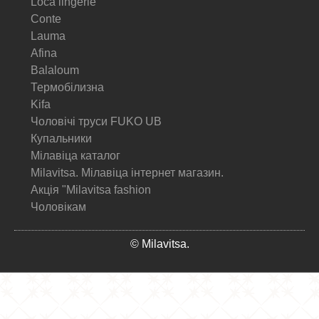
Loca lingerie
Conte
Lauma
Afina
Balaloum
Термобілизна
Kifa
Чоловічі труси FUKO UB
Купальники
Мілавіца каталог
Milavitsa. Мілавіца інтернет магазин.
Акція "Milavitsa fashion
Чоловікам
© Milavitsa.