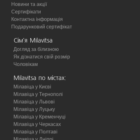
Новини та акції
Сертифікати
Контактна інформація
Подарунковий сертифікат
Сім'я Milavitsa
Догляд за білизною
Як дізнатися свій розмір
Чоловікам
Milavitsa по містах:
Мілавіца у Києві
Мілавіца у Тернополі
Мілавіца у Львові
Мілавіца у Луцьку
Мілавіца у Кременчуці
Мілавіца у Черкасах
Мілавіца у Полтаві
Мілавіца у Дніпрі