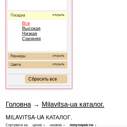
Посадка:
открыть
Все
Высокая
Низкая
Средняя
Размеры:
открыть
Цвета:
открыть
Сбросить все
Головна
→
Milavitsa-ua каталог.
MILAVITSA-UA КАТАЛОГ.
Сортувати за:
ціною
назвою
популярністю
▼
▼
▼