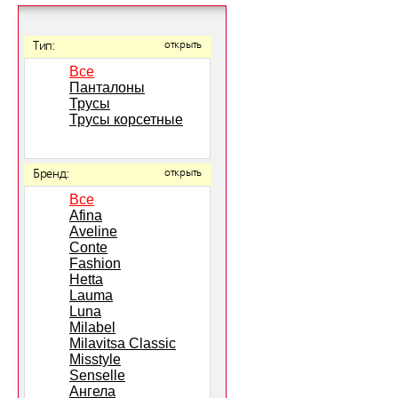
Тип:
открыть
Все
Панталоны
Трусы
Трусы корсетные
Бренд:
открыть
Все
Afina
Aveline
Conte
Fashion
Hetta
Lauma
Luna
Milabel
Milavitsa Classic
Misstyle
Senselle
Ангела