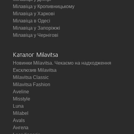
Мілавіца у Кропивницькому
Мілавіца у Харкові
Мілавіца в Одесі
Мілавіца у Запоріжжі
Мілавіца у Чернігові
Каталог Milavitsa
Новинки Milavitsa. Чекаємо на надходження
Ексклюзив Milavitsa
Milavitsa Classic
Milavitsa Fashion
Aveline
Misstyle
Luna
Milabel
Avals
Ангела