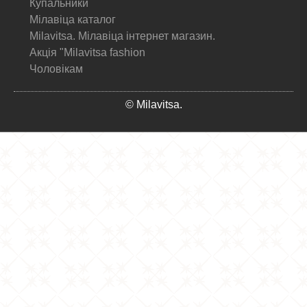
Купальники
Мілавіца каталог
Milavitsa. Мілавіца інтернет магазин.
Акція "Milavitsa fashion
Чоловікам
© Milavitsa.