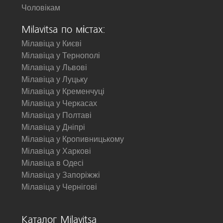
Чоловікам
Milavitsa по містах:
Мілавіца у Києві
Мілавіца у Тернополі
Мілавіца у Львові
Мілавіца у Луцьку
Мілавіца у Кременчуці
Мілавіца у Черкасах
Мілавіца у Полтаві
Мілавіца у Дніпрі
Мілавіца у Кропивницькому
Мілавіца у Харкові
Мілавіца в Одесі
Мілавіца у Запоріжжі
Мілавіца у Чернігові
Каталог Milavitsa