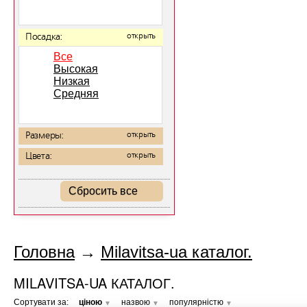
Посадка:
открыть
Все
Высокая
Низкая
Средняя
Размеры:
открыть
Цвета:
открыть
Сбросить все
Головна
→
Milavitsa-ua каталог.
MILAVITSA-UA КАТАЛОГ.
Сортувати за:
ціною
назвою
популярністю
▼
▼
▼