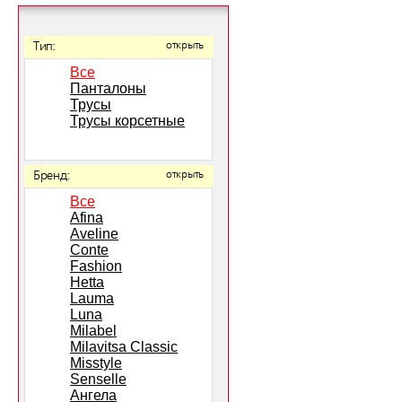
Тип:
открыть
Все
Панталоны
Трусы
Трусы корсетные
Бренд:
открыть
Все
Afina
Aveline
Conte
Fashion
Hetta
Lauma
Luna
Milabel
Milavitsa Classic
Misstyle
Senselle
Ангела