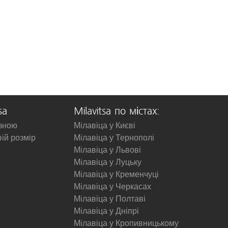
sa
Milavitsa по містах:
изною
Мілавіца у Києві
вій розмір
Мілавіца у Тернополі
Мілавіца у Львові
Мілавіца у Луцьку
Мілавіца у Кременчуці
Мілавіца у Черкасах
Мілавіца у Полтаві
Мілавіца у Дніпрі
Мілавіца у Кропивницькому