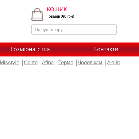
КОШИК
Товарів 0(0 грн)
Розмірна сітка
Контакти
Misstyle
Conte
Afina
Термо
Чоловікам
Акція