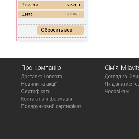
Размеры:
открыть
Цвета:
открыть
Сбросить все
Про компанію
Сім'я Milavit
Доставка і оплата
Догляд за біл
Новини та акції
Як дізнатися с
Сертифікати
Чоловікам
Контактна інформація
Подарунковий сертифікат