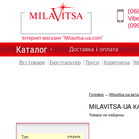
(06
Vib
(09
Інтернет магазин "Milavitsa-ua.com"
Каталог
Доставка і оплата
Всі товари
Бюстгальтер
Труси
Корегуюча
М
Головна
→
Milavitsa-ua ката
MILAVITSA-UA К
Товары не найдены
Тип:
открыть