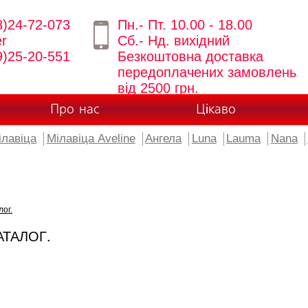
8)24-72-073
Пн.- Пт. 10.00 - 18.00
er
Сб.- Нд. вихідний
9)25-20-551
Безкоштовна доставка
передоплачених замовлень
від 2500 грн.
Про нас
Цікаво
ілавіца
Мілавіца Aveline
Ангела
Luna
Lauma
Nana
лог.
АТАЛОГ.