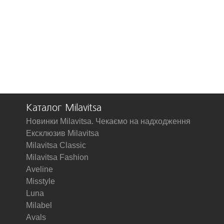
Каталог Milavitsa
Новинки Milavitsa. Чекаємо на надходження
Ексклюзив Milavitsa
Milavitsa Classic
Milavitsa Fashion
Aveline
Misstyle
Luna
Milabel
Avals