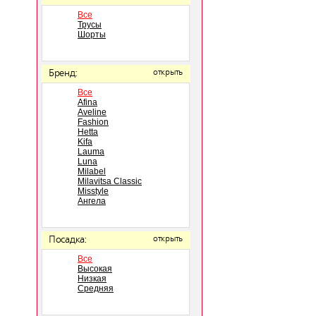
Все
Трусы
Шорты
Бренд:
открыть
Все
Afina
Aveline
Fashion
Hetta
Kifa
Lauma
Luna
Milabel
Milavitsa Classic
Misstyle
Ангела
Посадка:
открыть
Все
Высокая
Низкая
Средняя