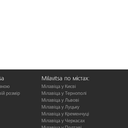
sa
Milavitsa по містах:
изною
Мілавіца у Києві
вій розмір
Мілавіца у Тернополі
Мілавіца у Львові
Мілавіца у Луцьку
Мілавіца у Кременчуці
Мілавіца у Черкасах
Мілавіца у Полтаві