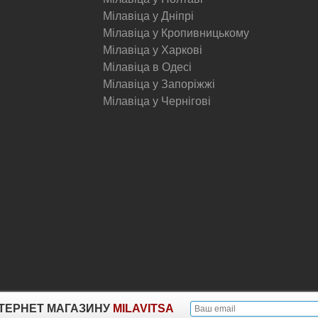
Мілавіца у Дніпрі
Мілавіца у Кропивницькому
Мілавіца у Харкові
Мілавіца в Одесі
Мілавіца у Запоріжжі
Мілавіца у Чернігові
© Milavitsa.
ІНТЕРНЕТ МАГАЗИНУ
MILAVITSA