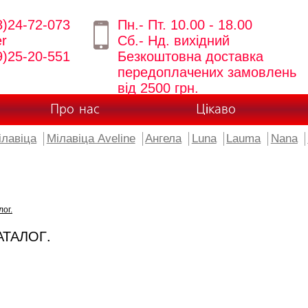
8)24-72-073
Пн.- Пт. 10.00 - 18.00
er
Сб.- Нд. вихідний
9)25-20-551
Безкоштовна доставка
передоплачених замовлень
від 2500 грн.
Про нас
Цікаво
ілавіца
Мілавіца Aveline
Ангела
Luna
Lauma
Nana
лог.
АТАЛОГ.