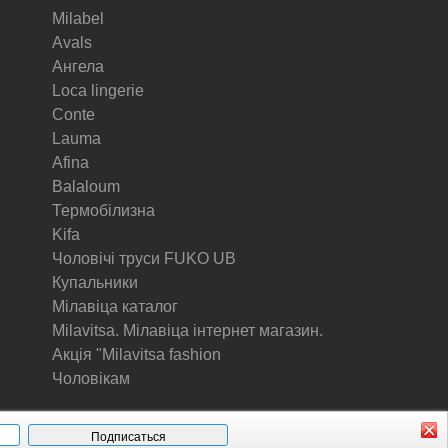
Milabel
Avals
Ангела
Loca lingerie
Conte
Lauma
Afina
Balaloum
Термобілизна
Kifa
Чоловічі труси FUKO UB
Купальники
Мілавіца каталог
Milavitsa. Мілавіца інтернет магазин.
Акція "Milavitsa fashion
Чоловікам