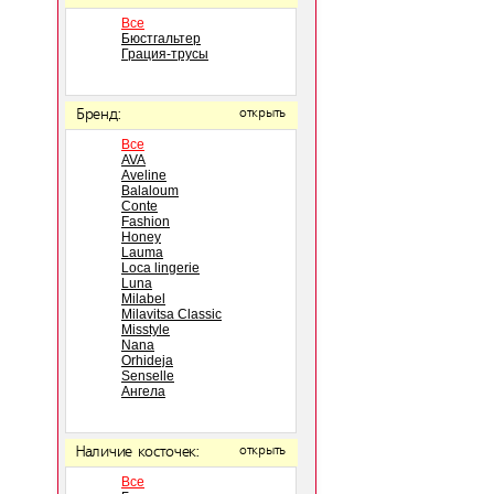
Все
Бюстгальтер
Грация-трусы
Бренд:
открыть
Все
AVA
Aveline
Balaloum
Conte
Fashion
Honey
Lauma
Loca lingerie
Luna
Milabel
Milavitsa Classic
Misstyle
Nana
Orhideja
Senselle
Ангела
Наличие косточек:
открыть
Все