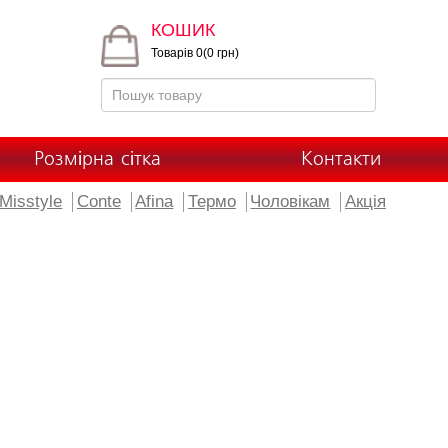
КОШИК
Товарів 0(0 грн)
Розмірна сітка
Контакти
Misstyle
Conte
Afina
Термо
Чоловікам
Акція