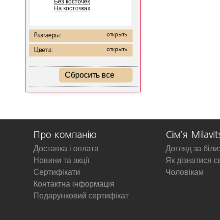
Без косточек
На косточках
Размеры:
открыть
Цвета:
открыть
Сбросить все
Про компанію
Сім'я Milavit
Доставка і оплата
Догляд за біл
Новини та акції
Як дізнатися с
Сертифікати
Чоловікам
Контактна інформація
Подарунковий сертифікат