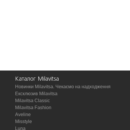
Каталог Milavitsa
Новинки Milavitsa. Чекаємо на надходження
Ексклюзив Milavitsa
Milavitsa Classic
Milavitsa Fashion
Aveline
Misstyle
Luna