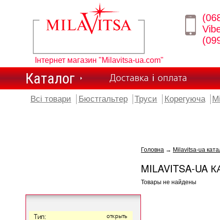
(06
Vib
(09
Інтернет магазин "Milavitsa-ua.com"
Каталог
Доставка і оплата
Всі товари
Бюстгальтер
Труси
Корегуюча
М
Головна
→
Milavitsa-ua ката
MILAVITSA-UA К
Товары не найдены
Тип:
открыть