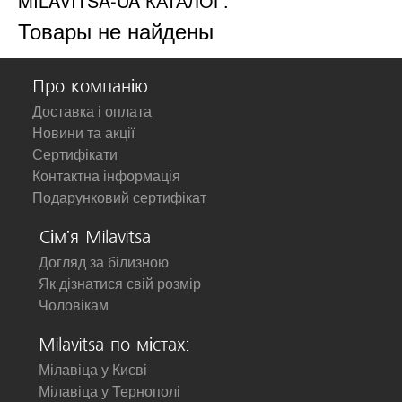
MILAVITSA-UA КАТАЛОГ.
Товары не найдены
Про компанію
Доставка і оплата
Новини та акції
Сертифікати
Контактна інформація
Подарунковий сертифікат
Сім'я Milavitsa
Догляд за білизною
Як дізнатися свій розмір
Чоловікам
Milavitsa по містах:
Мілавіца у Києві
Мілавіца у Тернополі