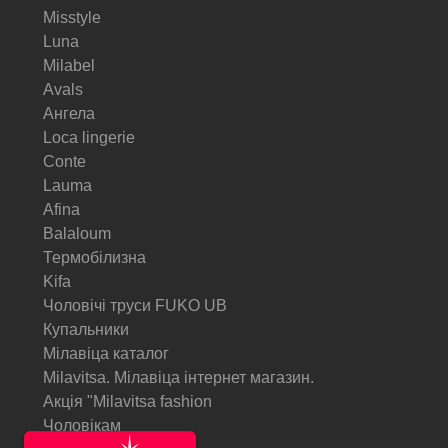
Misstyle
Luna
Milabel
Avals
Ангела
Loca lingerie
Conte
Lauma
Afina
Balaloum
Термобілизна
Kifa
Чоловічі труси FUKO UB
Купальники
Мілавіца каталог
Milavitsa. Мілавіца інтернет магазин.
Акція "Milavitsa fashion
Чоловікам