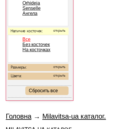
Orhideja
Senselle
Ангела
Наличие косточек:
открыть
Все
Без косточек
На косточках
Размеры:
открыть
Цвета:
открыть
Сбросить все
Головна
→
Milavitsa-ua каталог.