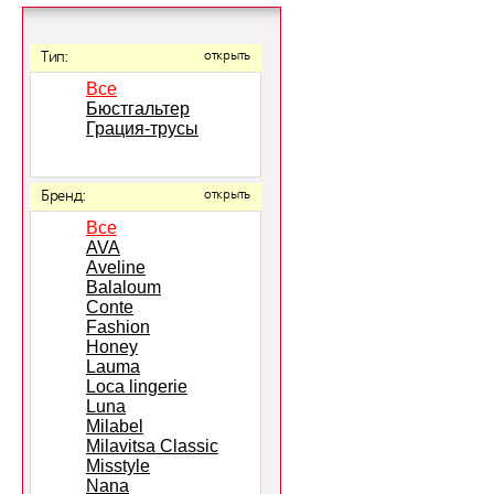
Тип:
открыть
Все
Бюстгальтер
Грация-трусы
Бренд:
открыть
Все
AVA
Aveline
Balaloum
Conte
Fashion
Honey
Lauma
Loca lingerie
Luna
Milabel
Milavitsa Classic
Misstyle
Nana