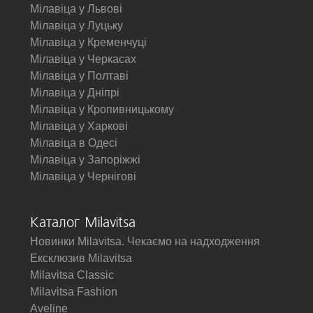
Мілавіца у Львові
Мілавіца у Луцьку
Мілавіца у Кременчуці
Мілавіца у Черкасах
Мілавіца у Полтаві
Мілавіца у Дніпрі
Мілавіца у Кропивницькому
Мілавіца у Харкові
Мілавіца в Одесі
Мілавіца у Запоріжжі
Мілавіца у Чернігові
Каталог Milavitsa
Новинки Milavitsa. Чекаємо на надходження
Ексклюзив Milavitsa
Milavitsa Classic
Milavitsa Fashion
Aveline