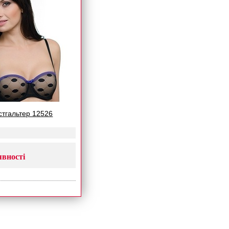
юстгальтер 12526
явності