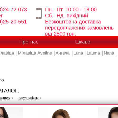
8)24-72-073
Пн.- Пт. 10.00 - 18.00
er
Сб.- Нд. вихідний
9)25-20-551
Безкоштовна доставка
передоплачених замовлень
від 2500 грн.
Про нас
Цікаво
ілавіца
Мілавіца Aveline
Ангела
Luna
Lauma
Nana
лог.
АТАЛОГ.
назвою
популярністю
▼
▼