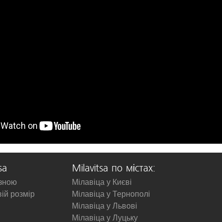
sa
Milavitsa по містах:
изною
Мілавіца у Києві
вій розмір
Мілавіца у Тернополі
Мілавіца у Львові
Мілавіца у Луцьку