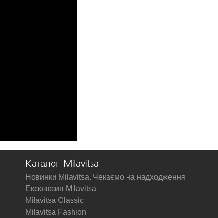
Каталог Milavitsa
Новинки Milavitsa. Чекаємо на надходження
Ексклюзив Milavitsa
Milavitsa Classic
Milavitsa Fashion