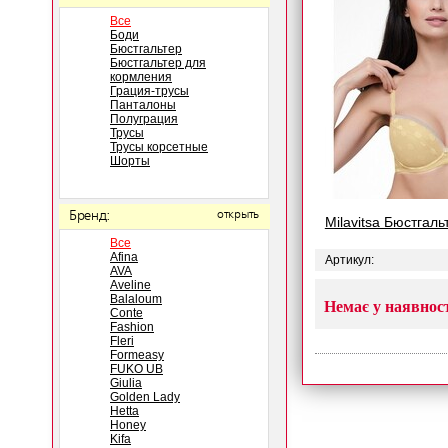
Все
Боди
Бюстгальтер
Бюстгальтер для
кормления
Грация-трусы
Панталоны
Полуграция
Трусы
Трусы корсетные
Шорты
Бренд:
открыть
Milavitsa Бюстгал
Все
Afina
Артикул:
AVA
Aveline
Balaloum
Немає у наявнос
Conte
Fashion
Fleri
Formeasy
FUKO UB
Giulia
Golden Lady
Hetta
Honey
Kifa