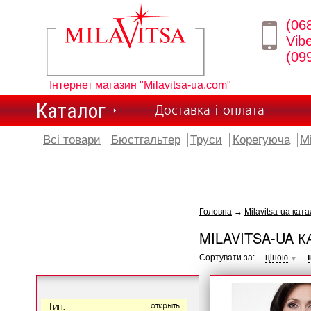
(06
Vib
(09
Інтернет магазин "Milavitsa-ua.com"
Каталог
Доставка і оплата
Всі товари
Бюстгальтер
Труси
Корегуюча
М
Головна
→
Milavitsa-ua ката
MILAVITSA-UA К
Сортувати за:
ціною
▼
Тип:
открыть