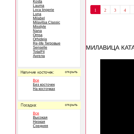
Kosta
Lauma
Loca lingerie
1
2
3
4
Luna
Milabel
Milavitsa Classic
Misstyle
Nana
Omsa
Orhideja
Re-life Тигровые
МИЛАВИЦА КАТ
Senselle
TotalFit
Ангела
Наличие косточек:
открыть
Все
Без косточек
На косточках
Посадка:
открыть
Все
Высокая
Низкая
Средняя