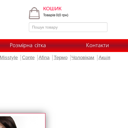
КОШИК
Товарів 0(0 грн)
Розмірна сітка
Контакти
Misstyle
Conte
Afina
Термо
Чоловікам
Акція