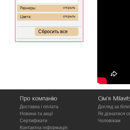
Размеры:
открыть
Цвета:
открыть
Сбросить все
Про компанію
Сім'я Milavit
Доставка і оплата
Догляд за біл
Новини та акції
Як дізнатися с
Сертифікати
Чоловікам
Контактна інформація