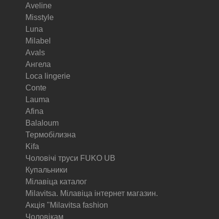
Aveline
Misstyle
Luna
Milabel
Avals
Ангела
Loca lingerie
Conte
Lauma
Afina
Balaloum
Термобілизна
Kifa
Чоловічі труси FUKO UB
Купальники
Мілавіца каталог
Milavitsa. Мілавіца інтернет магазин.
Акція "Milavitsa fashion
Чоловікам