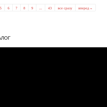
5
6
7
8
9
...
43
все сразу
вперед→
АЛОГ