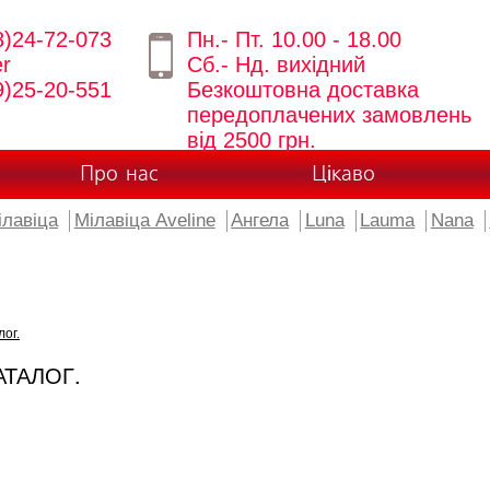
8)24-72-073
Пн.- Пт. 10.00 - 18.00
er
Сб.- Нд. вихідний
9)25-20-551
Безкоштовна доставка
передоплачених замовлень
від 2500 грн.
Про нас
Цікаво
ілавіца
Мілавіца Aveline
Ангела
Luna
Lauma
Nana
лог.
АТАЛОГ.