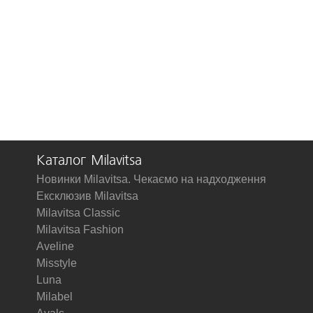
Каталог Milavitsa
Новинки Milavitsa. Чекаємо на надходження
Ексклюзив Milavitsa
Milavitsa Classic
Milavitsa Fashion
Aveline
Misstyle
Luna
Milabel