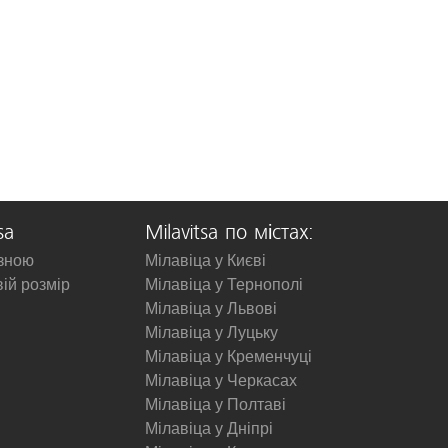
sa
Milavitsa по містах:
изною
Мілавіца у Києві
вій розмір
Мілавіца у Тернополі
Мілавіца у Львові
Мілавіца у Луцьку
Мілавіца у Кременчуці
Мілавіца у Черкасах
Мілавіца у Полтаві
Мілавіца у Дніпрі