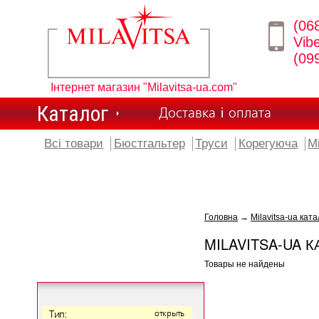
(06
Vib
(09
Інтернет магазин "Milavitsa-ua.com"
Каталог
Доставка і оплата
Всі товари
Бюстгальтер
Труси
Корегуюча
М
Головна
→
Milavitsa-ua ката
MILAVITSA-UA К
Товары не найдены
Тип:
открыть