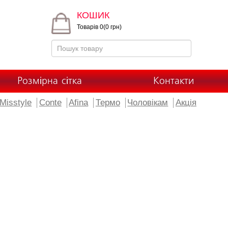
КОШИК
Товарів 0(0 грн)
Розмірна сітка
Контакти
Misstyle
Conte
Afina
Термо
Чоловікам
Акція