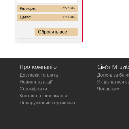
Размеры:
открыть
Цвета:
открыть
Сбросить все
Про компанію
Сім'я Milavit
Доставка і оплата
Догляд за біл
Новини та акції
Як дізнатися с
Сертифікати
Чоловікам
Контактна інформація
Подарунковий сертифікат