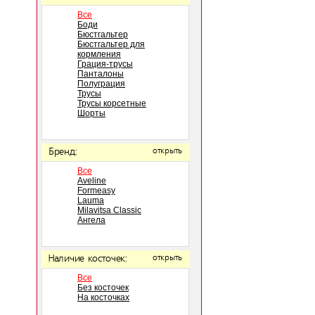
Все
Боди
Бюстгальтер
Бюстгальтер для
кормления
Грация-трусы
Панталоны
Полуграция
Трусы
Трусы корсетные
Шорты
Бренд:
открыть
Все
Aveline
Formeasy
Lauma
Milavitsa Classic
Ангела
Наличие косточек:
открыть
Все
Без косточек
На косточках