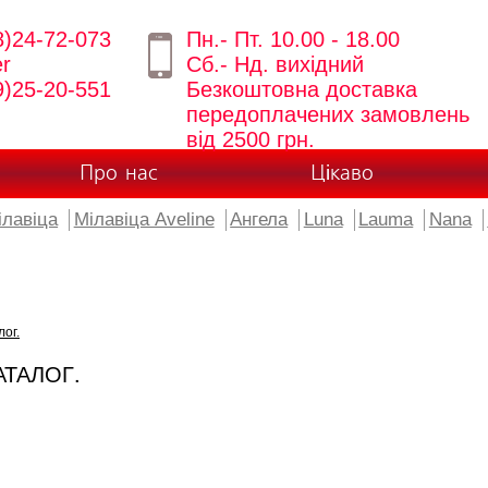
8)24-72-073
Пн.- Пт. 10.00 - 18.00
er
Сб.- Нд. вихідний
9)25-20-551
Безкоштовна доставка
передоплачених замовлень
від 2500 грн.
Про нас
Цікаво
ілавіца
Мілавіца Aveline
Ангела
Luna
Lauma
Nana
лог.
АТАЛОГ.