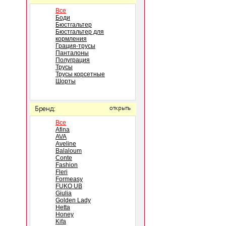
Все
Боди
Бюстгальтер
Бюстгальтер для
кормления
Грация-трусы
Панталоны
Полуграция
Трусы
Трусы корсетные
Шорты
Бренд:
открыть
Все
Afina
AVA
Aveline
Balaloum
Conte
Fashion
Fleri
Formeasy
FUKO UB
Giulia
Golden Lady
Hetta
Honey
Kifa