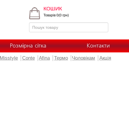
КОШИК
Товарів 0(0 грн)
Розмірна сітка
Контакти
Misstyle
Conte
Afina
Термо
Чоловікам
Акція