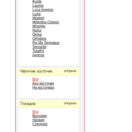
Kosta
Lauma
Loca lingerie
Luna
Milabel
Milavitsa Classic
Misstyle
Nana
Omsa
Orhideja
Re-life Тигровые
Senselle
TotalFit
Ангела
Наличие косточек:
открыть
Все
Без косточек
На косточках
Посадка:
открыть
Все
Высокая
Низкая
Средняя