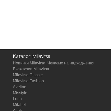
Каталог Milavitsa
Новинки Milavitsa. Чекаємо на надходження
Ексклюзив Milavitsa
Milavitsa Classic
Milavitsa Fashion
Aveline
Misstyle
Luna
Milabel
Avals