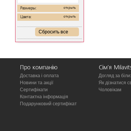
Размеры:
открыть
Цвета:
открыть
Сбросить все
Про компанію
Сім'я Milavit
Доставка і оплата
Догляд за біл
Новини та акції
Як дізнатися с
Сертифікати
Чоловікам
Контактна інформація
Подарунковий сертифікат