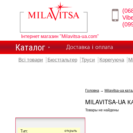
(06
Vib
(09
Інтернет магазин "Milavitsa-ua.com"
Каталог
Доставка і оплата
Всі товари
Бюстгальтер
Труси
Корегуюча
М
Головна
→
Milavitsa-ua ката
MILAVITSA-UA К
Товары не найдены
Тип:
открыть