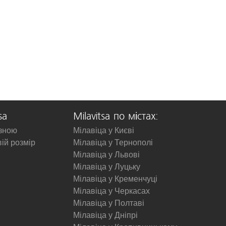
sa
Milavitsa по містах:
изною
Мілавіца у Києві
вій розмір
Мілавіца у Тернополі
Мілавіца у Львові
Мілавіца у Луцьку
Мілавіца у Кременчуці
Мілавіца у Черкасах
Мілавіца у Полтаві
Мілавіца у Дніпрі