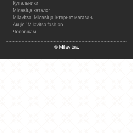
Купальники
Мілавіца каталог
Milavitsa. Мілавіца інтернет магазин.
Акція "Milavitsa fashion
Чоловікам
© Milavitsa.