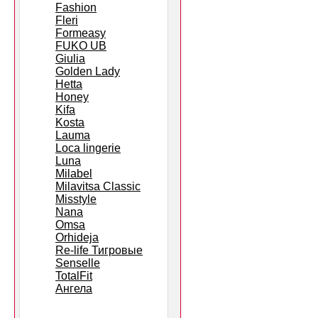
Fashion
Fleri
Formeasy
FUKO UB
Giulia
Golden Lady
Hetta
Honey
Kifa
Kosta
Lauma
Loca lingerie
Luna
Milabel
Milavitsa Classic
Misstyle
Nana
Omsa
Orhideja
Re-life Тигровые
Senselle
TotalFit
Ангела