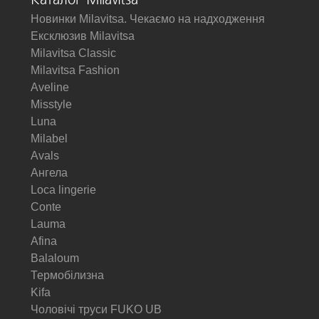
Каталог Milavitsa
Новинки Milavitsa. Чекаємо на надходження
Ексклюзив Milavitsa
Milavitsa Classic
Milavitsa Fashion
Aveline
Misstyle
Luna
Milabel
Avals
Ангела
Loca lingerie
Conte
Lauma
Afina
Balaloum
Термобілизна
Kifa
Чоловічі труси FUKO UB