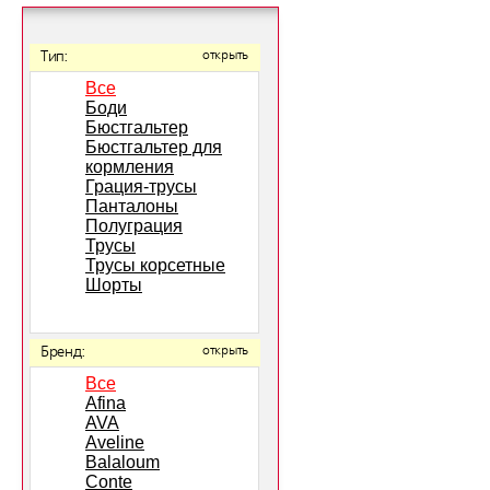
Тип:
открыть
Все
Боди
Бюстгальтер
Бюстгальтер для
кормления
Грация-трусы
Панталоны
Полуграция
Трусы
Трусы корсетные
Шорты
Бренд:
открыть
Все
Afina
AVA
Aveline
Balaloum
Conte