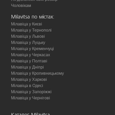
Чоловікам
Milavitsa по містах:
Мілавіца у Києві
Мілавіца у Тернополі
Мілавіца у Львові
Мілавіца у Луцьку
Мілавіца у Кременчуці
Мілавіца у Черкасах
Мілавіца у Полтаві
Мілавіца у Дніпрі
Мілавіца у Кропивницькому
Мілавіца у Харкові
Мілавіца в Одесі
Мілавіца у Запоріжжі
Мілавіца у Чернігові