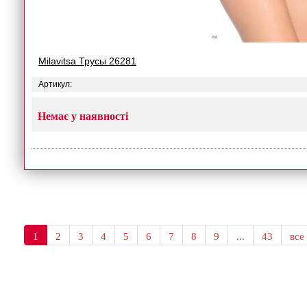
Milavitsa Трусы 26281
Артикул:
Немає у наявності
1
2
3
4
5
6
7
8
9
...
43
все