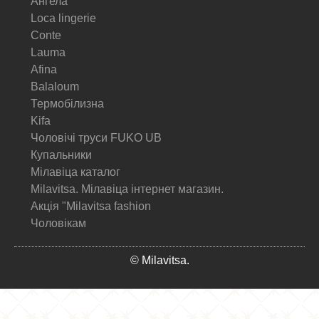
Ангела
Loca lingerie
Conte
Lauma
Afina
Balaloum
Термобілизна
Kifa
Чоловічі труси FUKO UB
Купальники
Мілавіца каталог
Milavitsa. Мілавіца інтернет магазин.
Акція "Milavitsa fashion
Чоловікам
© Milavitsa.