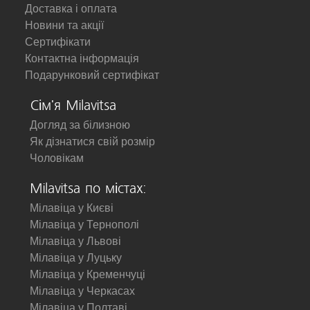
Доставка і оплата
Новини та акції
Сертифікати
Контактна інформація
Подарунковий сертифікат
Сім'я Milavitsa
Догляд за білизною
Як дізнатися свій розмір
Чоловікам
Milavitsa по містах:
Мілавіца у Києві
Мілавіца у Тернополі
Мілавіца у Львові
Мілавіца у Луцьку
Мілавіца у Кременчуці
Мілавіца у Черкасах
Мілавіца у Полтаві