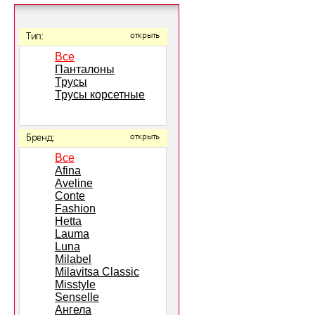
Тип:
открыть
Все
Панталоны
Трусы
Трусы корсетные
Бренд:
открыть
Все
Afina
Aveline
Conte
Fashion
Hetta
Lauma
Luna
Milabel
Milavitsa Classic
Misstyle
Senselle
Ангела