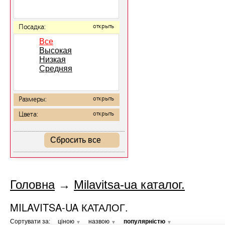
Посадка:
открыть
Все
Высокая
Низкая
Средняя
Размеры:
открыть
Цвета:
открыть
Сбросить все
Головна
→
Milavitsa-ua каталог.
MILAVITSA-UA КАТАЛОГ.
Сортувати за:
ціною
назвою
популярністю
▼
▼
▼