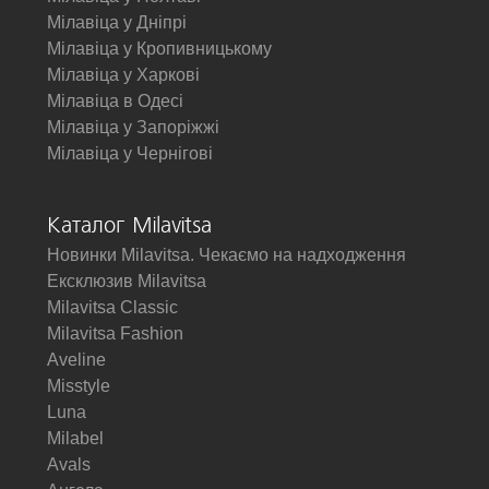
Мілавіца у Дніпрі
Мілавіца у Кропивницькому
Мілавіца у Харкові
Мілавіца в Одесі
Мілавіца у Запоріжжі
Мілавіца у Чернігові
Каталог Milavitsa
Новинки Milavitsa. Чекаємо на надходження
Ексклюзив Milavitsa
Milavitsa Classic
Milavitsa Fashion
Aveline
Misstyle
Luna
Milabel
Avals