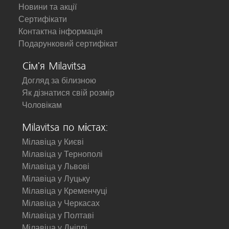
Новини та акції
Сертифікати
Контактна інформація
Подарунковий сертифікат
Сім'я Milavitsa
Догляд за білизною
Як дізнатися свій розмір
Чоловікам
Milavitsa по містах:
Мілавіца у Києві
Мілавіца у Тернополі
Мілавіца у Львові
Мілавіца у Луцьку
Мілавіца у Кременчуці
Мілавіца у Черкасах
Мілавіца у Полтаві
Мілавіца у Дніпрі