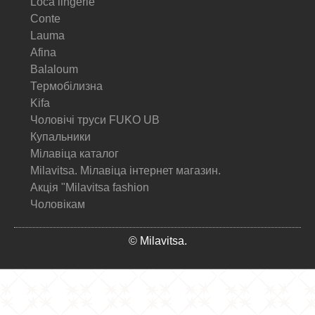
Loca lingerie
Conte
Lauma
Afina
Balaloum
Термобілизна
Kifa
Чоловічі труси FUKO UB
Купальники
Мілавіца каталог
Milavitsa. Мілавіца інтернет магазин.
Акція "Milavitsa fashion
Чоловікам
© Milavitsa.