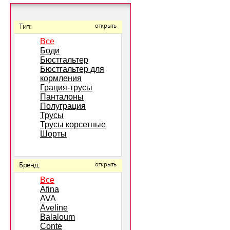
Тип:
открыть
Все
Боди
Бюстгальтер
Бюстгальтер для
кормления
Грация-трусы
Панталоны
Полуграция
Трусы
Трусы корсетные
Шорты
Бренд:
открыть
Все
Afina
AVA
Aveline
Balaloum
Conte