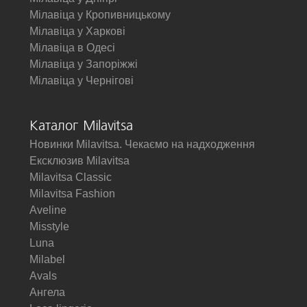
Мілавіца у Кропивницькому
Мілавіца у Харкові
Мілавіца в Одесі
Мілавіца у Запоріжжі
Мілавіца у Чернігові
Каталог Milavitsa
Новинки Milavitsa. Чекаємо на надходження
Ексклюзив Milavitsa
Milavitsa Classic
Milavitsa Fashion
Aveline
Misstyle
Luna
Milabel
Avals
Ангела