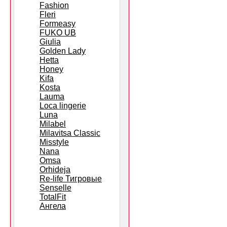
Fashion
Fleri
Formeasy
FUKO UB
Giulia
Golden Lady
Hetta
Honey
Kifa
Kosta
Lauma
Loca lingerie
Luna
Milabel
Milavitsa Classic
Misstyle
Nana
Omsa
Orhideja
Re-life Тигровые
Senselle
TotalFit
Ангела