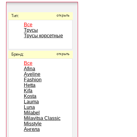
Тип:
открыть
Все
Трусы
Трусы корсетные
Бренд:
открыть
Все
Afina
Aveline
Fashion
Hetta
Kifa
Kosta
Lauma
Luna
Milabel
Milavitsa Classic
Misstyle
Ангела