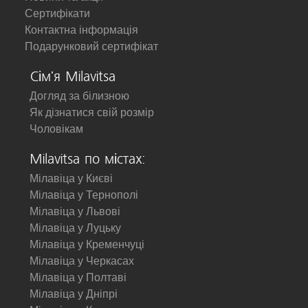
Сертифікати
Контактна інформація
Подарунковий сертифікат
Сім'я Milavitsa
Догляд за білизною
Як дізнатися свій розмір
Чоловікам
Milavitsa по містах:
Мілавіца у Києві
Мілавіца у Тернополі
Мілавіца у Львові
Мілавіца у Луцьку
Мілавіца у Кременчуці
Мілавіца у Черкасах
Мілавіца у Полтаві
Мілавіца у Дніпрі