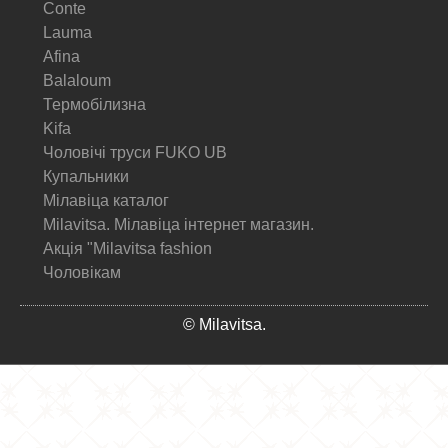
Conte
Lauma
Afina
Balaloum
Термобілизна
Kifa
Чоловічі труси FUKO UB
Купальники
Мілавіца каталог
Milavitsa. Мілавіца інтернет магазин.
Акція "Milavitsa fashion
Чоловікам
© Milavitsa.