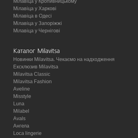
Мілавіца у Кропивницькому
Мілавіца у Харкові
Мілавіца в Одесі
Мілавіца у Запоріжжі
Мілавіца у Чернігові
Каталог Milavitsa
Новинки Milavitsa. Чекаємо на надходження
Ексклюзив Milavitsa
Milavitsa Classic
Milavitsa Fashion
Aveline
Misstyle
Luna
Milabel
Avals
Ангела
Loca lingerie