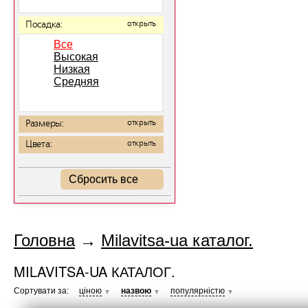
Посадка:
открыть
Все
Высокая
Низкая
Средняя
Размеры:
открыть
Цвета:
открыть
Сбросить все
Головна
→
Milavitsa-ua каталог.
MILAVITSA-UA КАТАЛОГ.
Сортувати за:
ціною
назвою
популярністю
▼
▼
▼