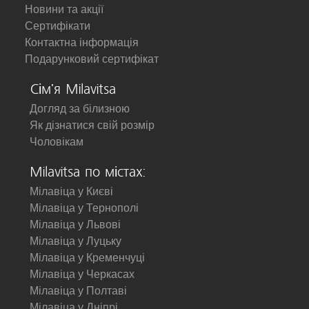
Новини та акції
Сертифікати
Контактна інформація
Подарунковий сертифікат
Сім'я Milavitsa
Догляд за білизною
Як дізнатися свій розмір
Чоловікам
Milavitsa по містах:
Мілавіца у Києві
Мілавіца у Тернополі
Мілавіца у Львові
Мілавіца у Луцьку
Мілавіца у Кременчуці
Мілавіца у Черкасах
Мілавіца у Полтаві
Мілавіца у Дніпрі