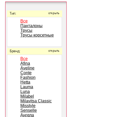
Тип:
открыть
Все
Панталоны
Трусы
Трусы корсетные
Бренд:
открыть
Все
Afina
Aveline
Conte
Fashion
Hetta
Lauma
Luna
Milabel
Milavitsa Classic
Misstyle
Senselle
Ангела