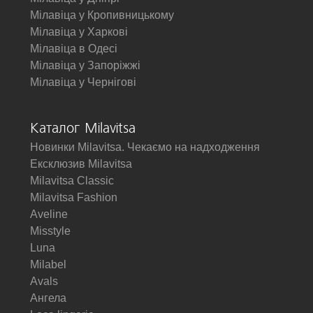
Мілавіца у Кропивницькому
Мілавіца у Харкові
Мілавіца в Одесі
Мілавіца у Запоріжжі
Мілавіца у Чернігові
Каталог Milavitsa
Новинки Milavitsa. Чекаємо на надходження
Ексклюзив Milavitsa
Milavitsa Classic
Milavitsa Fashion
Aveline
Misstyle
Luna
Milabel
Avals
Ангела