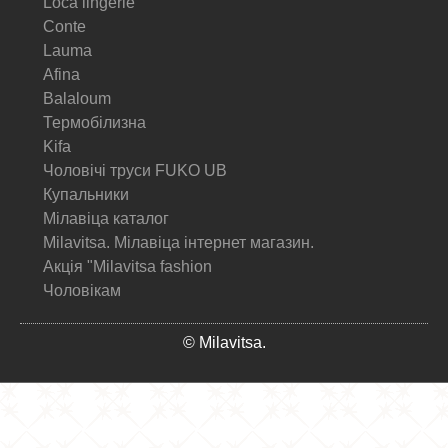
Loca lingerie
Conte
Lauma
Afina
Balaloum
Термобілизна
Kifa
Чоловічі труси FUKO UB
Купальники
Мілавіца каталог
Milavitsa. Мілавіца інтернет магазин.
Акція "Milavitsa fashion
Чоловікам
© Milavitsa.