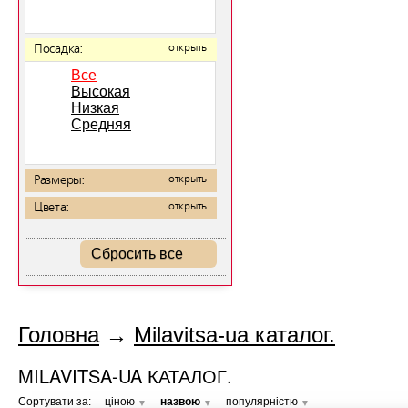
Посадка:
открыть
Все
Высокая
Низкая
Средняя
Размеры:
открыть
Цвета:
открыть
Сбросить все
Головна
→
Milavitsa-ua каталог.
MILAVITSA-UA КАТАЛОГ.
Сортувати за:
ціною
назвою
популярністю
▼
▼
▼