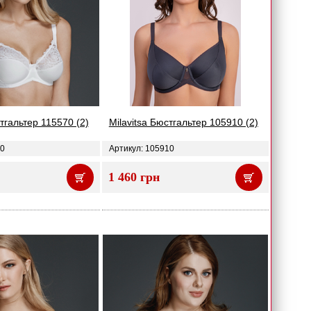
стгальтер 115570 (2)
Milavitsa Бюстгальтер 105910 (2)
70
Артикул: 105910
1 460 грн