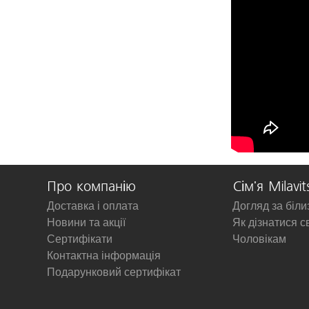
Про компанію
Сім'я Milavit
Доставка і оплата
Догляд за біл
Новини та акції
Як дізнатися с
Сертифікати
Чоловікам
Контактна інформація
Подарунковий сертифікат