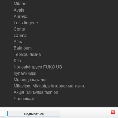
Milabel
Avals
Ангела
Loca lingerie
Conte
Lauma
Afina
Balaloum
Термобілизна
Kifa
Чоловічі труси FUKO UB
Купальники
Мілавіца каталог
Milavitsa. Мілавіца інтернет магазин.
Акція "Milavitsa fashion
Чоловікам