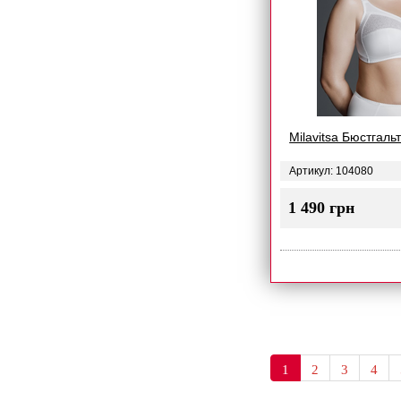
Milavitsa Бюстгаль
Артикул: 104080
1 490 грн
1
2
3
4