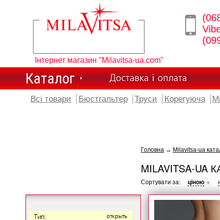
(06
Vib
(09
Інтернет магазин "Milavitsa-ua.com"
Каталог
Доставка і оплата
Всі товари
Бюстгальтер
Труси
Корегуюча
М
Головна
→
Milavitsa-ua ката
MILAVITSA-UA К
Сортувати за:
ціною
▼
Тип:
открыть