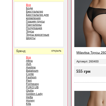
Все
Боди
Бюстгальтер
Бюстгальтер для
кормления
Грация-трусы
Панталоны
Полуграция
Трусы
Трусы корсетные
Шорты
Бренд:
открыть
Milavitsa Трусы 26
Все
Afina
Артикул: 260400
AVA
Aveline
555 грн
Balaloum
Conte
Fashion
Fleri
Formeasy
FUKO UB
Giulia
Golden Lady
Hetta
Honey
Kifa