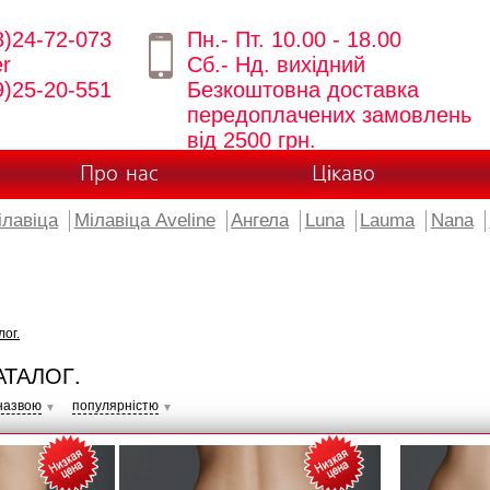
8)24-72-073
Пн.- Пт. 10.00 - 18.00
er
Сб.- Нд. вихідний
9)25-20-551
Безкоштовна доставка
передоплачених замовлень
від 2500 грн.
Про нас
Цікаво
ілавіца
Мілавіца Aveline
Ангела
Luna
Lauma
Nana
лог.
АТАЛОГ.
назвою
популярністю
▼
▼