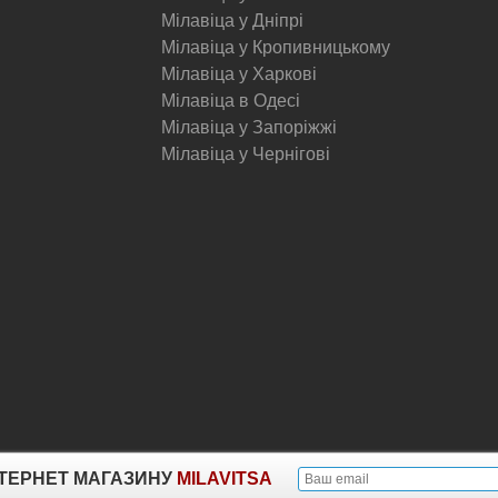
Мілавіца у Дніпрі
Мілавіца у Кропивницькому
Мілавіца у Харкові
Мілавіца в Одесі
Мілавіца у Запоріжжі
Мілавіца у Чернігові
© Milavitsa.
ІНТЕРНЕТ МАГАЗИНУ
MILAVITSA