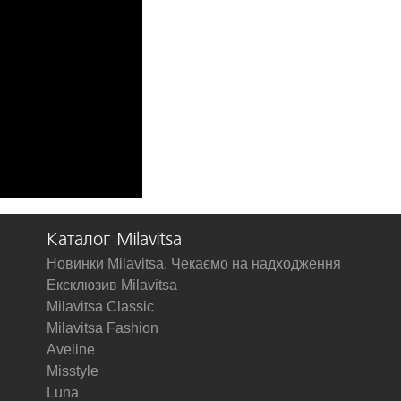
Каталог Milavitsa
Новинки Milavitsa. Чекаємо на надходження
Ексклюзив Milavitsa
Milavitsa Classic
Milavitsa Fashion
Aveline
Misstyle
Luna