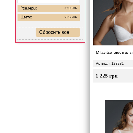
Размеры:
открыть
Цвета:
открыть
Сбросить все
Milavitsa Бюстгаль
Артикул: 123281
1 225 грн