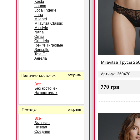
Kosta
Lauma
Loca lingerie
Luna
Milabel
Milavitsa Classic
Misstyle
Nana
Omsa
Orhideja
Re-life Тигровые
Senselle
TotalFit
Ангела
Milavitsa Трусы 26
Артикул: 260470
Наличие косточек:
открыть
Все
770 грн
Без косточек
На косточках
Посадка:
открыть
Все
Высокая
Низкая
Средняя