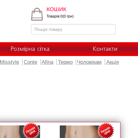
КОШИК
Товарів 0(0 грн)
Розмірна сітка
Контакти
Misstyle
Conte
Afina
Термо
Чоловікам
Акція