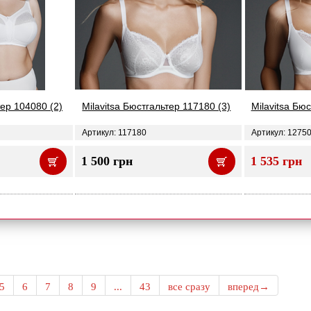
тер 104080 (2)
Milavitsa Бюстгальтер 117180 (3)
Milavitsa Бю
Артикул: 117180
Артикул: 1275
1 500 грн
1 535 грн
5
6
7
8
9
...
43
все сразу
вперед→