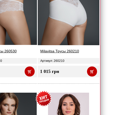
усы 260530
Milavitsa Трусы 260210
30
Артикул: 260210
1 015 грн