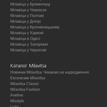
Мілавіца у Кременчуці
Мілавіца у Черкасах
Мілавіца у Полтаві
Мілавіца у Дніпрі
Мілавіца у Кропивницькому
Мілавіца у Харкові
Мілавіца в Одесі
Мілавіца у Запоріжжі
Мілавіца у Чернігові
Каталог Milavitsa
Новинки Milavitsa. Чекаємо на надходження
Ексклюзив Milavitsa
Milavitsa Classic
Milavitsa Fashion
Aveline
Misstyle
Luna