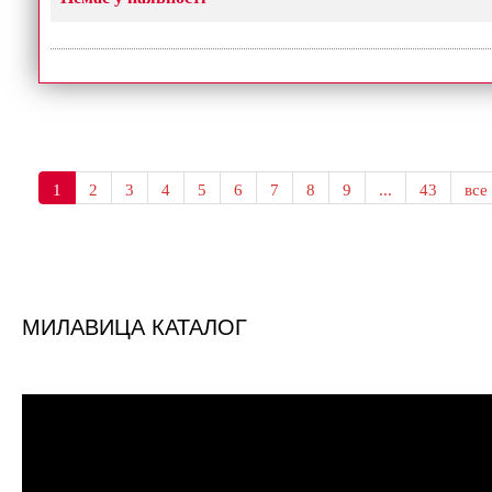
1
2
3
4
5
6
7
8
9
...
43
все
МИЛАВИЦА КАТАЛОГ