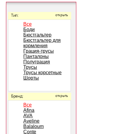
Тип:
открыть
Все
Боди
Бюстгальтер
Бюстгальтер для
кормления
Грация-трусы
Панталоны
Полуграция
Трусы
Трусы корсетные
Шорты
Бренд:
открыть
Все
Afina
AVA
Aveline
Balaloum
Conte