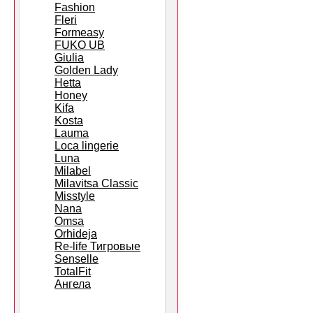
Fashion
Fleri
Formeasy
FUKO UB
Giulia
Golden Lady
Hetta
Honey
Kifa
Kosta
Lauma
Loca lingerie
Luna
Milabel
Milavitsa Classic
Misstyle
Nana
Omsa
Orhideja
Re-life Тигровые
Senselle
TotalFit
Ангела