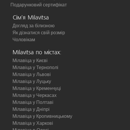
Подарунковий сертифікат
Сім'я Milavitsa
Догляд за білизною
Як дізнатися свій розмір
Чоловікам
Milavitsa по містах:
Мілавіца у Києві
Мілавіца у Тернополі
Мілавіца у Львові
Мілавіца у Луцьку
Мілавіца у Кременчуці
Мілавіца у Черкасах
Мілавіца у Полтаві
Мілавіца у Дніпрі
Мілавіца у Кропивницькому
Мілавіца у Харкові