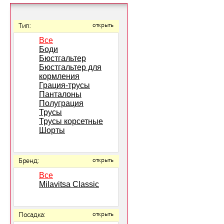
Тип:
открыть
Все
Боди
Бюстгальтер
Бюстгальтер для
кормления
Грация-трусы
Панталоны
Полуграция
Трусы
Трусы корсетные
Шорты
Бренд:
открыть
Все
Milavitsa Classic
Посадка:
открыть