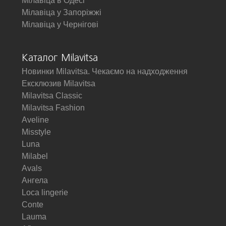
Мілавіца в Одесі
Мілавіца у Запоріжжі
Мілавіца у Чернігові
Каталог Milavitsa
Новинки Milavitsa. Чекаємо на надходження
Ексклюзив Milavitsa
Milavitsa Classic
Milavitsa Fashion
Aveline
Misstyle
Luna
Milabel
Avals
Ангела
Loca lingerie
Conte
Lauma