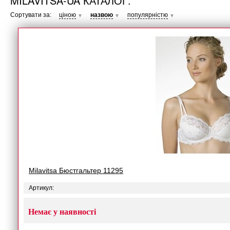
MILAVITSA-UA КАТАЛОГ.
Сортувати за:
ціною
назвою
популярністю
▼
▼
▼
Milavitsa Бюстгальтер 11295
Артикул:
Немає у наявності