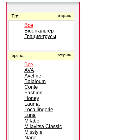
Тип:
открыть
Все
Бюстгальтер
Грация-трусы
Бренд:
открыть
Все
AVA
Aveline
Balaloum
Conte
Fashion
Honey
Lauma
Loca lingerie
Luna
Milabel
Milavitsa Classic
Misstyle
Nana