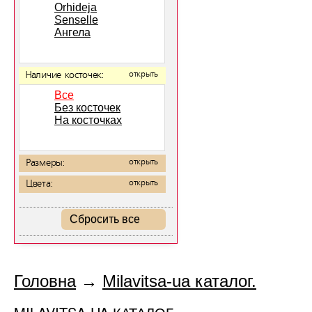
Orhideja
Senselle
Ангела
Наличие косточек:
открыть
Все
Без косточек
На косточках
Размеры:
открыть
Цвета:
открыть
Сбросить все
Головна
→
Milavitsa-ua каталог.