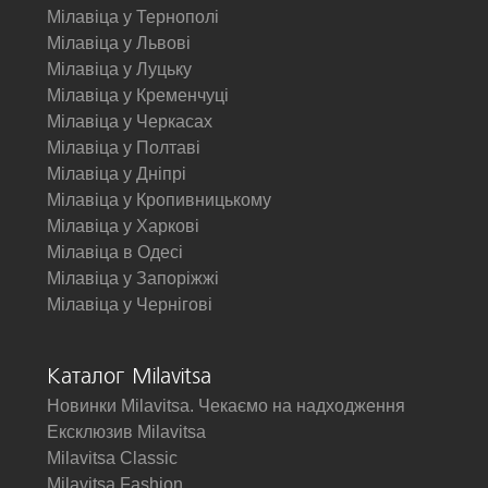
Мілавіца у Тернополі
Мілавіца у Львові
Мілавіца у Луцьку
Мілавіца у Кременчуці
Мілавіца у Черкасах
Мілавіца у Полтаві
Мілавіца у Дніпрі
Мілавіца у Кропивницькому
Мілавіца у Харкові
Мілавіца в Одесі
Мілавіца у Запоріжжі
Мілавіца у Чернігові
Каталог Milavitsa
Новинки Milavitsa. Чекаємо на надходження
Ексклюзив Milavitsa
Milavitsa Classic
Milavitsa Fashion