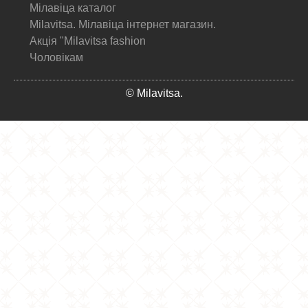
Мілавіца каталог
Milavitsa. Мілавіца інтернет магазин.
Акція "Milavitsa fashion
Чоловікам
© Milavitsa.