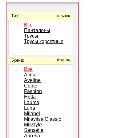
Тип:
открыть
Все
Панталоны
Трусы
Трусы корсетные
Бренд:
открыть
Все
Afina
Aveline
Conte
Fashion
Hetta
Lauma
Luna
Milabel
Milavitsa Classic
Misstyle
Senselle
Ангела