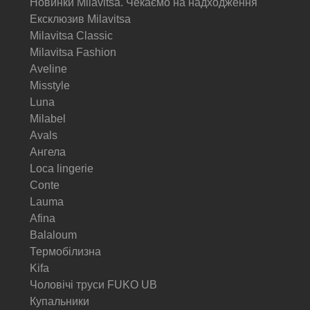
Новинки Milavitsa. Чекаємо на надходження
Ексклюзив Milavitsa
Milavitsa Classic
Milavitsa Fashion
Aveline
Misstyle
Luna
Milabel
Avals
Ангела
Loca lingerie
Conte
Lauma
Afina
Balaloum
Термобілизна
Kifa
Чоловічі труси FUKO UB
Купальники