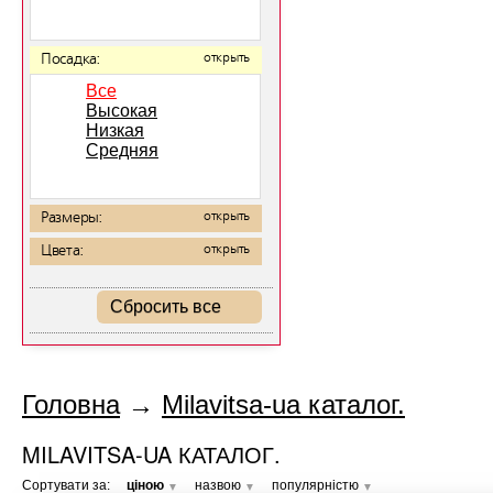
Посадка:
открыть
Все
Высокая
Низкая
Средняя
Размеры:
открыть
Цвета:
открыть
Сбросить все
Головна
→
Milavitsa-ua каталог.
MILAVITSA-UA КАТАЛОГ.
Сортувати за:
ціною
назвою
популярністю
▼
▼
▼