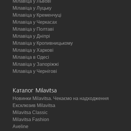
Мілавіца у Львові
Мілавіца у Луцьку
Мілавіца у Кременчуці
Мілавіца у Черкасах
Мілавіца у Полтаві
Мілавіца у Дніпрі
Мілавіца у Кропивницькому
Мілавіца у Харкові
Мілавіца в Одесі
Мілавіца у Запоріжжі
Мілавіца у Чернігові
Каталог Milavitsa
Новинки Milavitsa. Чекаємо на надходження
Ексклюзив Milavitsa
Milavitsa Classic
Milavitsa Fashion
Aveline