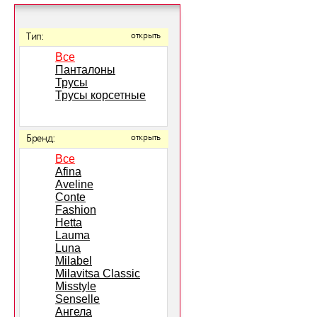
Тип:
открыть
Все
Панталоны
Трусы
Трусы корсетные
Бренд:
открыть
Все
Afina
Aveline
Conte
Fashion
Hetta
Lauma
Luna
Milabel
Milavitsa Classic
Misstyle
Senselle
Ангела