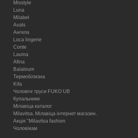
Misstyle
Luna
Milabel
Avals
Ангела
Loca lingerie
Conte
Lauma
Afina
Balaloum
Термобілизна
Kifa
Чоловічі труси FUKO UB
Купальники
Мілавіца каталог
Milavitsa. Мілавіца інтернет магазин.
Акція "Milavitsa fashion
Чоловікам