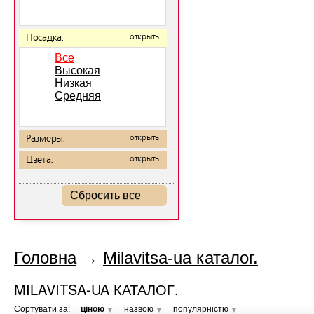
Посадка:
открыть
Все
Высокая
Низкая
Средняя
Размеры:
открыть
Цвета:
открыть
Сбросить все
Головна
→
Milavitsa-ua каталог.
MILAVITSA-UA КАТАЛОГ.
Сортувати за:
ціною
назвою
популярністю
▼
▼
▼