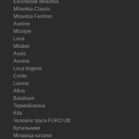
Ексклюзив Milavitsa
Milavitsa Classic
Milavitsa Fashion
Aveline
Misstyle
Luna
Milabel
Avals
Ангела
Loca lingerie
Conte
Lauma
Afina
Balaloum
Термобілизна
Kifa
Чоловічі труси FUKO UB
Купальники
Мілавіца каталог