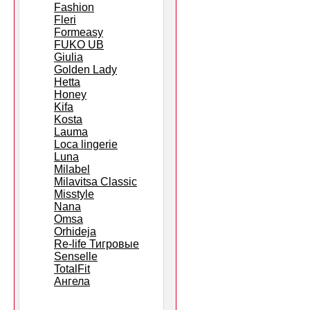
Fashion
Fleri
Formeasy
FUKO UB
Giulia
Golden Lady
Hetta
Honey
Kifa
Kosta
Lauma
Loca lingerie
Luna
Milabel
Milavitsa Classic
Misstyle
Nana
Omsa
Orhideja
Re-life Тигровые
Senselle
TotalFit
Ангела