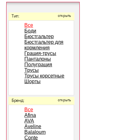
Тип:
открыть
Все
Боди
Бюстгальтер
Бюстгальтер для
кормления
Грация-трусы
Панталоны
Полуграция
Трусы
Трусы корсетные
Шорты
Бренд:
открыть
Все
Afina
AVA
Aveline
Balaloum
Conte