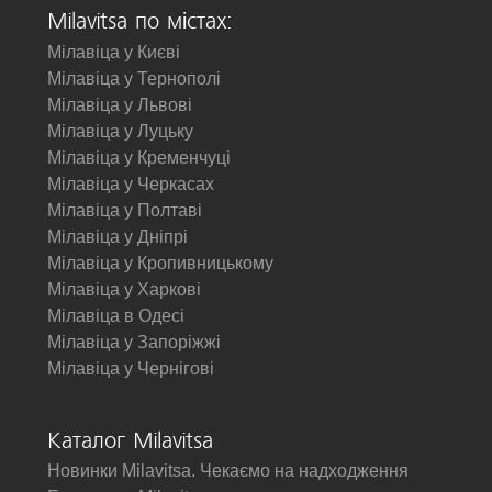
Milavitsa по містах:
Мілавіца у Києві
Мілавіца у Тернополі
Мілавіца у Львові
Мілавіца у Луцьку
Мілавіца у Кременчуці
Мілавіца у Черкасах
Мілавіца у Полтаві
Мілавіца у Дніпрі
Мілавіца у Кропивницькому
Мілавіца у Харкові
Мілавіца в Одесі
Мілавіца у Запоріжжі
Мілавіца у Чернігові
Каталог Milavitsa
Новинки Milavitsa. Чекаємо на надходження