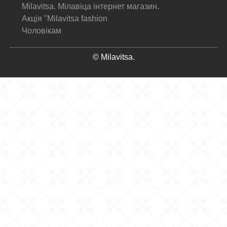
Milavitsa. Мілавіца інтернет магазин.
Акція "Milavitsa fashion
Чоловікам
© Milavitsa.