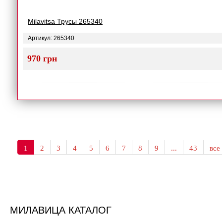
Milavitsa Трусы 265340
Артикул: 265340
970 грн
1
2
3
4
5
6
7
8
9
...
43
все
МИЛАВИЦА КАТАЛОГ