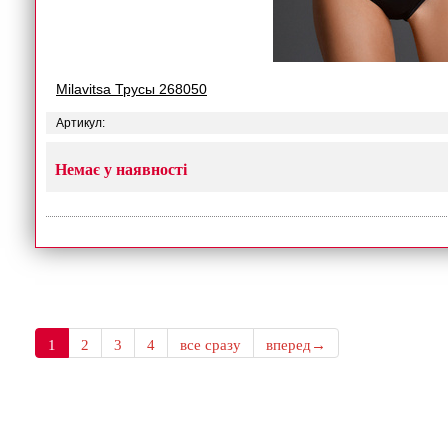
Milavitsa Трусы 268050
Артикул:
Немає у наявності
1
2
3
4
все сразу
вперед→