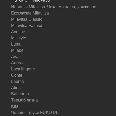
Каталог Milavitsa
Новинки Milavitsa. Чекаємо на надходження
Ексклюзив Milavitsa
Milavitsa Classic
Milavitsa Fashion
Aveline
Misstyle
Luna
Milabel
Avals
Ангела
Loca lingerie
Conte
Lauma
Afina
Balaloum
Термобілизна
Kifa
Чоловічі труси FUKO UB