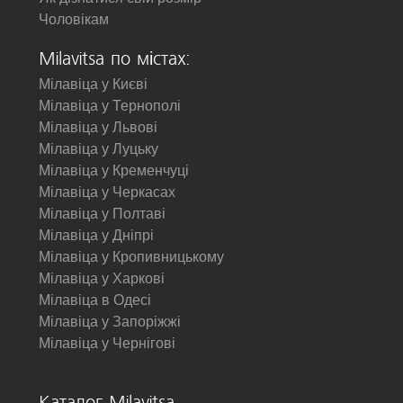
Чоловікам
Milavitsa по містах:
Мілавіца у Києві
Мілавіца у Тернополі
Мілавіца у Львові
Мілавіца у Луцьку
Мілавіца у Кременчуці
Мілавіца у Черкасах
Мілавіца у Полтаві
Мілавіца у Дніпрі
Мілавіца у Кропивницькому
Мілавіца у Харкові
Мілавіца в Одесі
Мілавіца у Запоріжжі
Мілавіца у Чернігові