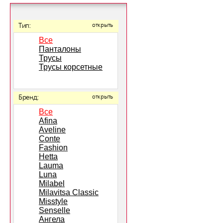
Тип:
открыть
Все
Панталоны
Трусы
Трусы корсетные
Бренд:
открыть
Все
Afina
Aveline
Conte
Fashion
Hetta
Lauma
Luna
Milabel
Milavitsa Classic
Misstyle
Senselle
Ангела