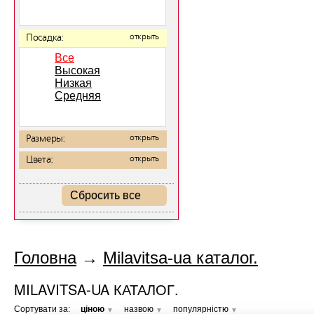
Посадка:
открыть
Все
Высокая
Низкая
Средняя
Размеры:
открыть
Цвета:
открыть
Сбросить все
Головна
→
Milavitsa-ua каталог.
MILAVITSA-UA КАТАЛОГ.
Сортувати за:
ціною
назвою
популярністю
▼
▼
▼