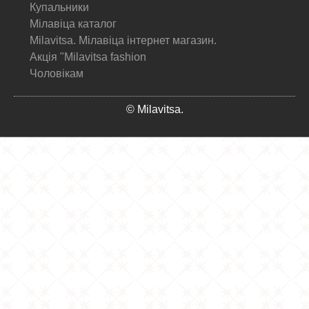
Купальники
Мілавіца каталог
Milavitsa. Мілавіца інтернет магазин.
Акція "Milavitsa fashion
Чоловікам
© Milavitsa.