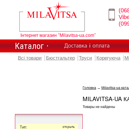
(06
Vib
(09
Інтернет магазин "Milavitsa-ua.com"
Каталог
Доставка і оплата
Всі товари
Бюстгальтер
Труси
Корегуюча
М
Головна
→
Milavitsa-ua ката
MILAVITSA-UA К
Товары не найдены
Тип:
открыть