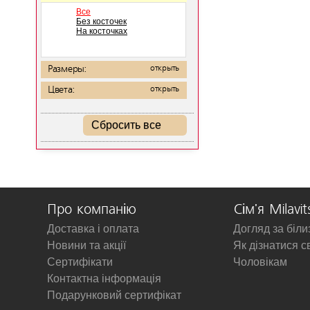
Все
Без косточек
На косточках
Размеры:
открыть
Цвета:
открыть
Сбросить все
Про компанію
Сім'я Milavit
Доставка і оплата
Догляд за біл
Новини та акції
Як дізнатися с
Сертифікати
Чоловікам
Контактна інформація
Подарунковий сертифікат