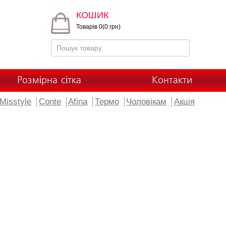
КОШИК
Товарів 0(0 грн)
Розмірна сітка
Контакти
Misstyle
Conte
Afina
Термо
Чоловікам
Акція