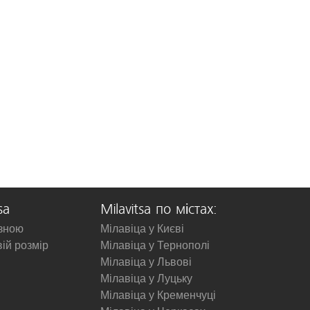
sa
Milavitsa по містах:
изною
Мілавіца у Києві
вій розмір
Мілавіца у Тернополі
Мілавіца у Львові
Мілавіца у Луцьку
Мілавіца у Кременчуці