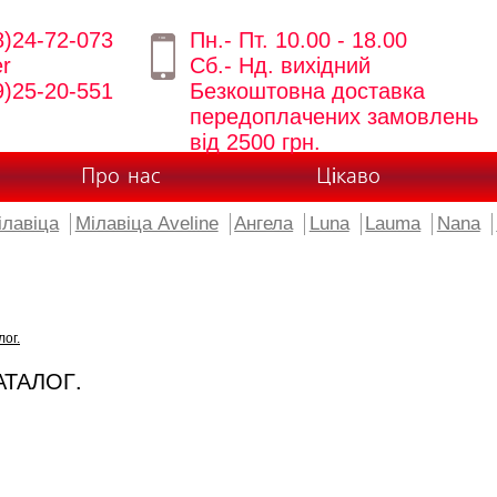
8)24-72-073
Пн.- Пт. 10.00 - 18.00
er
Сб.- Нд. вихідний
9)25-20-551
Безкоштовна доставка
передоплачених замовлень
від 2500 грн.
Про нас
Цікаво
ілавіца
Мілавіца Aveline
Ангела
Luna
Lauma
Nana
лог.
АТАЛОГ.