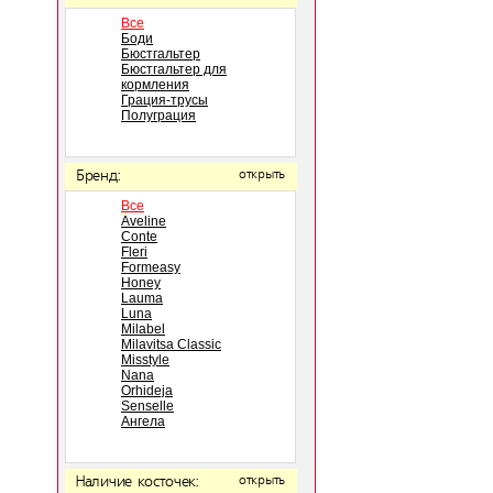
Все
Боди
Бюстгальтер
Бюстгальтер для
кормления
Грация-трусы
Полуграция
Бренд:
открыть
Все
Aveline
Conte
Fleri
Formeasy
Honey
Lauma
Luna
Milabel
Milavitsa Classic
Misstyle
Nana
Orhideja
Senselle
Ангела
Наличие косточек:
открыть