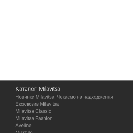
Каталог Milavitsa
Новинки Milavitsa. Чекаємо на надходження
Ексклюзив Milavitsa
Milavitsa Classic
Milavitsa Fashion
Aveline
Misstyle