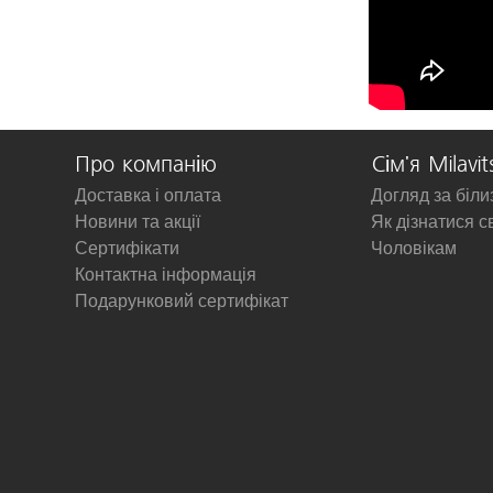
Про компанію
Сім'я Milavit
Доставка і оплата
Догляд за біл
Новини та акції
Як дізнатися с
Сертифікати
Чоловікам
Контактна інформація
Подарунковий сертифікат