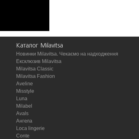
Каталог Milavitsa
Новинки Milavitsa. Чекаємо на надходження
Ексклюзив Milavitsa
Milavitsa Classic
Milavitsa Fashion
Aveline
Misstyle
Luna
Milabel
Avals
Ангела
Loca lingerie
Conte