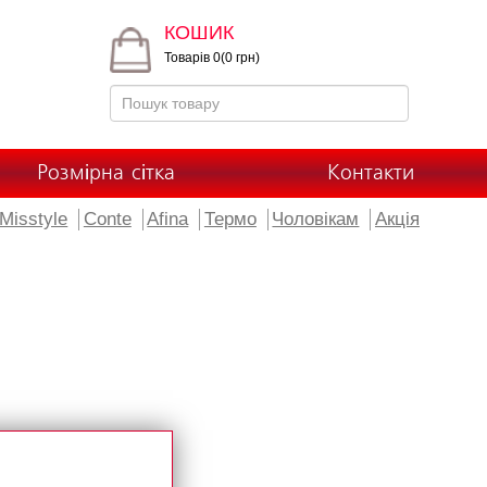
КОШИК
Товарів 0(0 грн)
Розмірна сітка
Контакти
Misstyle
Conte
Afina
Термо
Чоловікам
Акція