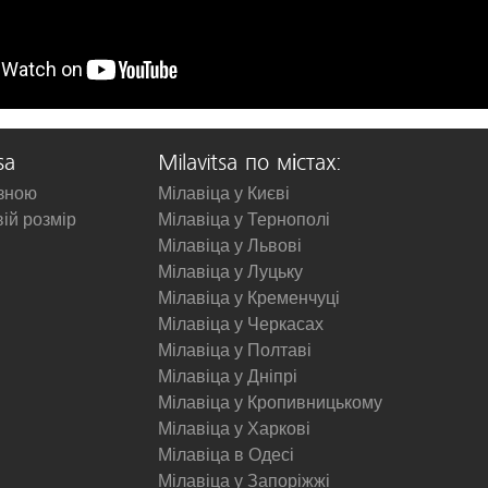
sa
Milavitsa по містах:
изною
Мілавіца у Києві
вій розмір
Мілавіца у Тернополі
Мілавіца у Львові
Мілавіца у Луцьку
Мілавіца у Кременчуці
Мілавіца у Черкасах
Мілавіца у Полтаві
Мілавіца у Дніпрі
Мілавіца у Кропивницькому
Мілавіца у Харкові
Мілавіца в Одесі
Мілавіца у Запоріжжі