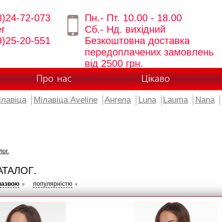
8)24-72-073
Пн.- Пт. 10.00 - 18.00
er
Сб.- Нд. вихідний
9)25-20-551
Безкоштовна доставка
передоплачених замовлень
від 2500 грн.
Про нас
Цікаво
ілавіца
Мілавіца Aveline
Ангела
Luna
Lauma
Nana
лог.
АТАЛОГ.
назвою
популярністю
▼
▼