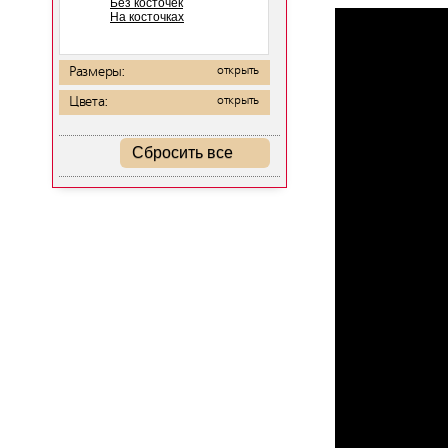
Без косточек
На косточках
Размеры:
открыть
Цвета:
открыть
Сбросить все