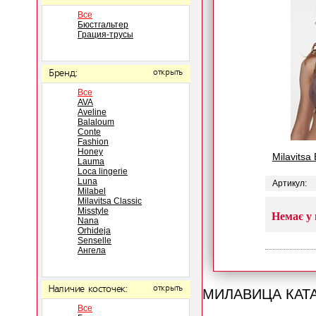
Все
Бюстгальтер
Грация-трусы
Бренд:
открыть
Все
AVA
Aveline
Balaloum
Conte
Fashion
Honey
Milavitsa
Lauma
Loca lingerie
Luna
Артикул:
Milabel
Milavitsa Classic
Misstyle
Немає у 
Nana
Orhideja
Senselle
Ангела
МИЛАВИЦА КАТ
Наличие косточек:
открыть
Все