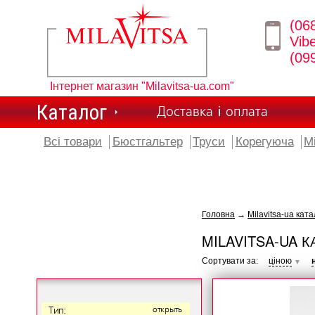
(06
Vib
(09
Інтернет магазин "Milavitsa-ua.com"
Каталог
Доставка і оплата
Всі товари
Бюстгальтер
Труси
Корегуюча
М
Головна
→
Milavitsa-ua ката
MILAVITSA-UA К
Сортувати за:
ціною
▼
Тип:
открыть