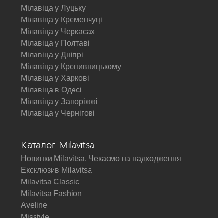
Мілавіца у Луцьку
Мілавіца у Кременчуці
Мілавіца у Черкасах
Мілавіца у Полтаві
Мілавіца у Дніпрі
Мілавіца у Кропивницькому
Мілавіца у Харкові
Мілавіца в Одесі
Мілавіца у Запоріжжі
Мілавіца у Чернігові
Каталог Milavitsa
Новинки Milavitsa. Чекаємо на надходження
Ексклюзив Milavitsa
Milavitsa Classic
Milavitsa Fashion
Aveline
Misstyle