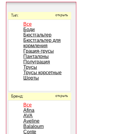
Тип:
открыть
Все
Боди
Бюстгальтер
Бюстгальтер для
кормления
Грация-трусы
Панталоны
Полуграция
Трусы
Трусы корсетные
Шорты
Бренд:
открыть
Все
Afina
AVA
Aveline
Balaloum
Conte