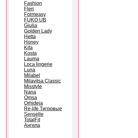
Fashion
Fleri
Formeasy
FUKO UB
Giulia
Golden Lady
Hetta
Honey
Kifa
Kosta
Lauma
Loca lingerie
Luna
Milabel
Milavitsa Classic
Misstyle
Nana
Omsa
Orhideja
Re-life Тигровые
Senselle
TotalFit
Ангела