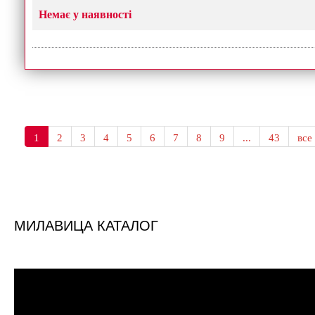
Немає у наявності
1
2
3
4
5
6
7
8
9
...
43
все
МИЛАВИЦА КАТАЛОГ