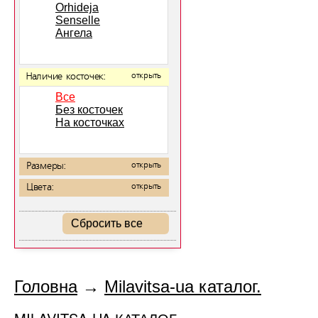
Orhideja
Senselle
Ангела
Наличие косточек:
открыть
Все
Без косточек
На косточках
Размеры:
открыть
Цвета:
открыть
Сбросить все
Головна
→
Milavitsa-ua каталог.