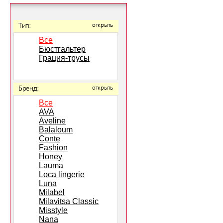
Тип:
открыть
Все
Бюстгальтер
Грация-трусы
Бренд:
открыть
Все
AVA
Aveline
Balaloum
Conte
Fashion
Honey
Lauma
Loca lingerie
Luna
Milabel
Milavitsa Classic
Misstyle
Nana