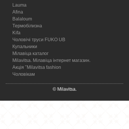
Lauma
Afina
Balaloum
Термобілизна
Kifa
Чоловічі труси FUKO UB
Купальники
Мілавіца каталог
Milavitsa. Мілавіца інтернет магазин.
Акція "Milavitsa fashion
Чоловікам
© Milavitsa.