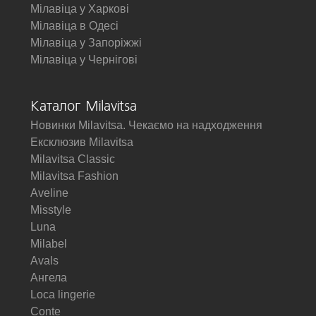
Мілавіца у Харкові
Мілавіца в Одесі
Мілавіца у Запоріжжі
Мілавіца у Чернігові
Каталог Milavitsa
Новинки Milavitsa. Чекаємо на надходження
Ексклюзив Milavitsa
Milavitsa Classic
Milavitsa Fashion
Aveline
Misstyle
Luna
Milabel
Avals
Ангела
Loca lingerie
Conte