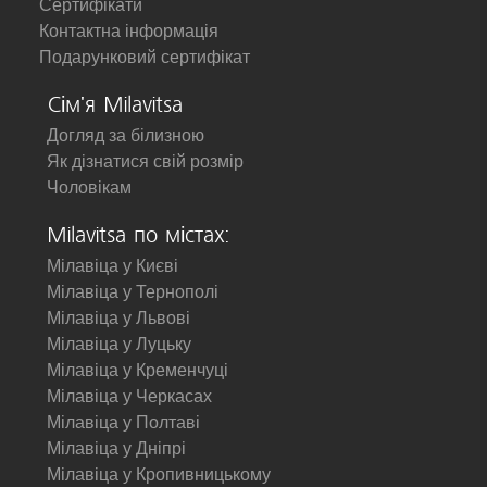
Сертифікати
Контактна інформація
Подарунковий сертифікат
Сім'я Milavitsa
Догляд за білизною
Як дізнатися свій розмір
Чоловікам
Milavitsa по містах:
Мілавіца у Києві
Мілавіца у Тернополі
Мілавіца у Львові
Мілавіца у Луцьку
Мілавіца у Кременчуці
Мілавіца у Черкасах
Мілавіца у Полтаві
Мілавіца у Дніпрі
Мілавіца у Кропивницькому