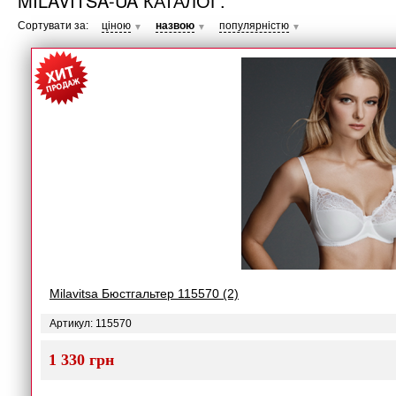
MILAVITSA-UA КАТАЛОГ.
Сортувати за:
ціною
назвою
популярністю
▼
▼
▼
Milavitsa Бюстгальтер 115570 (2)
Артикул: 115570
1 330 грн