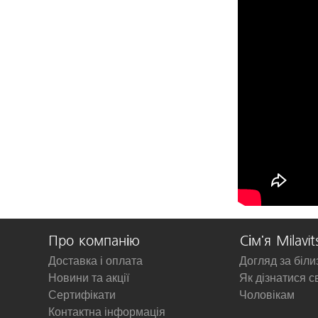
Про компанію
Сім'я Milavit
Доставка і оплата
Догляд за біл
Новини та акції
Як дізнатися с
Сертифікати
Чоловікам
Контактна інформація