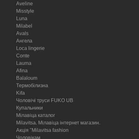
Aveline
Misstyle
Luna
Milabel
Avals
Ангела
Loca lingerie
Conte
Lauma
Afina
Balaloum
Термобілизна
Kifa
Чоловічі труси FUKO UB
Купальники
Мілавіца каталог
Milavitsa. Мілавіца інтернет магазин.
Акція "Milavitsa fashion
Чоловікам