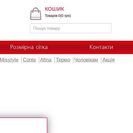
КОШИК
Товарів 0(0 грн)
Розмірна сітка
Контакти
Misstyle
Conte
Afina
Термо
Чоловікам
Акція