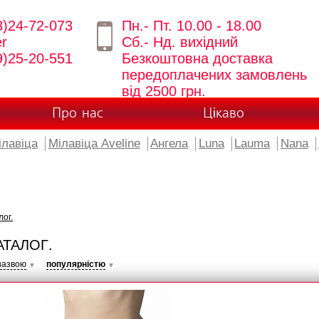
8)24-72-073
Пн.- Пт. 10.00 - 18.00
er
Сб.- Нд. вихідний
9)25-20-551
Безкоштовна доставка
передоплачених замовлень
від 2500 грн.
Про нас
Цікаво
ілавіца
Мілавіца Aveline
Ангела
Luna
Lauma
Nana
лог.
АТАЛОГ.
назвою
популярністю
▼
▼