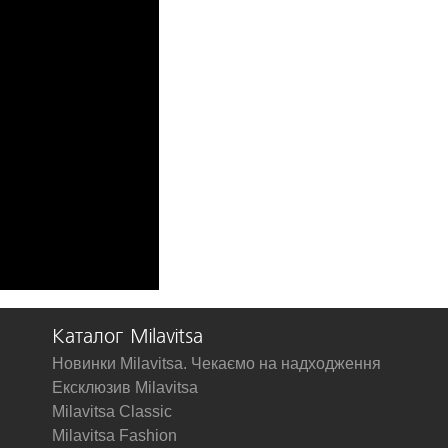
Каталог Milavitsa
Новинки Milavitsa. Чекаємо на надходження
Ексклюзив Milavitsa
Milavitsa Classic
Milavitsa Fashion