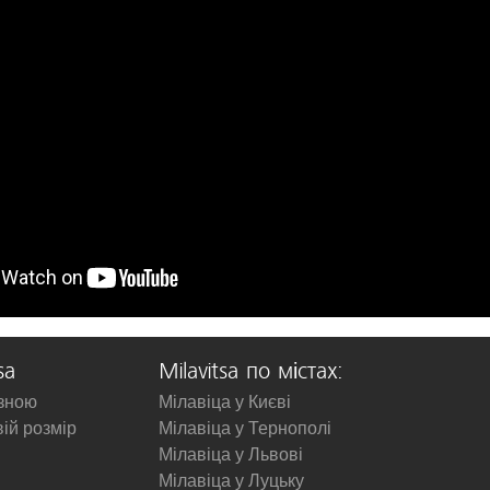
sa
Milavitsa по містах:
изною
Мілавіца у Києві
вій розмір
Мілавіца у Тернополі
Мілавіца у Львові
Мілавіца у Луцьку