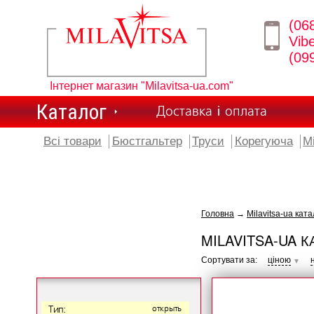
(06
Vib
(09
Інтернет магазин "Milavitsa-ua.com"
Каталог
Доставка і оплата
Всі товари
Бюстгальтер
Труси
Корегуюча
М
Головна
→
Milavitsa-ua ката
MILAVITSA-UA К
Сортувати за:
ціною
▼
Тип:
открыть