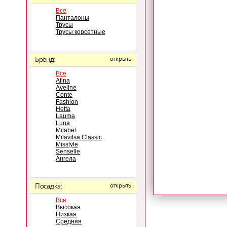
Все
Панталоны
Трусы
Трусы корсетные
Бренд:
открыть
Все
Afina
Aveline
Conte
Fashion
Hetta
Lauma
Luna
Milabel
Milavitsa Classic
Misstyle
Senselle
Ангела
Посадка:
открыть
Все
Высокая
Низкая
Средняя