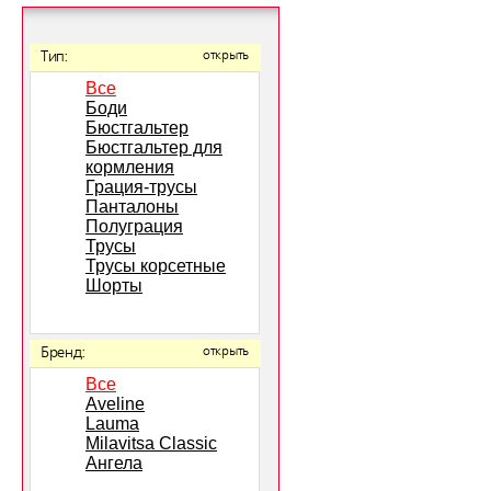
Тип:
открыть
Все
Боди
Бюстгальтер
Бюстгальтер для
кормления
Грация-трусы
Панталоны
Полуграция
Трусы
Трусы корсетные
Шорты
Бренд:
открыть
Все
Aveline
Lauma
Milavitsa Classic
Ангела