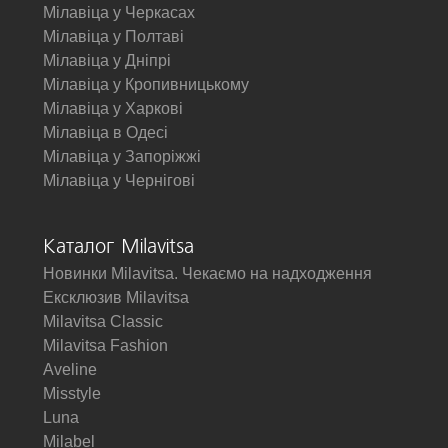
Мілавіца у Черкасах
Мілавіца у Полтаві
Мілавіца у Дніпрі
Мілавіца у Кропивницькому
Мілавіца у Харкові
Мілавіца в Одесі
Мілавіца у Запоріжжі
Мілавіца у Чернігові
Каталог Milavitsa
Новинки Milavitsa. Чекаємо на надходження
Ексклюзив Milavitsa
Milavitsa Classic
Milavitsa Fashion
Aveline
Misstyle
Luna
Milabel