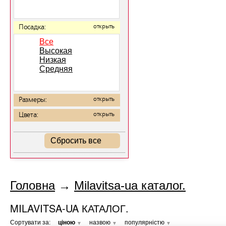
Посадка:
открыть
Все
Высокая
Низкая
Средняя
Размеры:
открыть
Цвета:
открыть
Сбросить все
Головна
→
Milavitsa-ua каталог.
MILAVITSA-UA КАТАЛОГ.
Сортувати за:
ціною
назвою
популярністю
▼
▼
▼