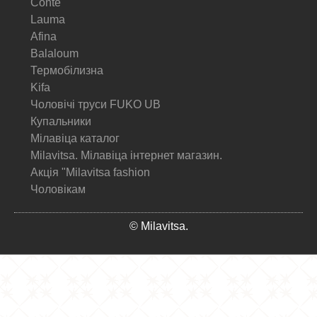
Conte
Lauma
Afina
Balaloum
Термобілизна
Kifa
Чоловічі труси FUKO UB
Купальники
Мілавіца каталог
Milavitsa. Мілавіца інтернет магазин.
Акція "Milavitsa fashion
Чоловікам
© Milavitsa.