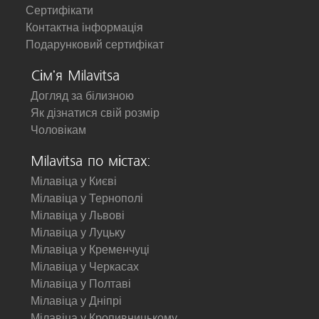
Сертифікати
Контактна інформація
Подарунковий сертифікат
Сім'я Milavitsa
Догляд за білизною
Як дізнатися свій розмір
Чоловікам
Milavitsa по містах:
Мілавіца у Києві
Мілавіца у Тернополі
Мілавіца у Львові
Мілавіца у Луцьку
Мілавіца у Кременчуці
Мілавіца у Черкасах
Мілавіца у Полтаві
Мілавіца у Дніпрі
Мілавіца у Кропивницькому