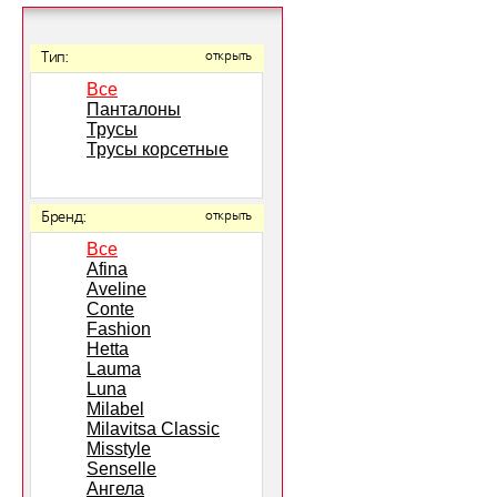
Тип:
открыть
Все
Панталоны
Трусы
Трусы корсетные
Бренд:
открыть
Все
Afina
Aveline
Conte
Fashion
Hetta
Lauma
Luna
Milabel
Milavitsa Classic
Misstyle
Senselle
Ангела