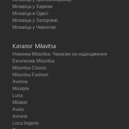
Мілавіца у Харкові
Мілавіца в Одесі
Мілавіца у Запоріжжі
Мілавіца у Чернігові
Каталог Milavitsa
Новинки Milavitsa. Чекаємо на надходження
Ексклюзив Milavitsa
Milavitsa Classic
Milavitsa Fashion
Aveline
Misstyle
Luna
Milabel
Avals
Ангела
Loca lingerie