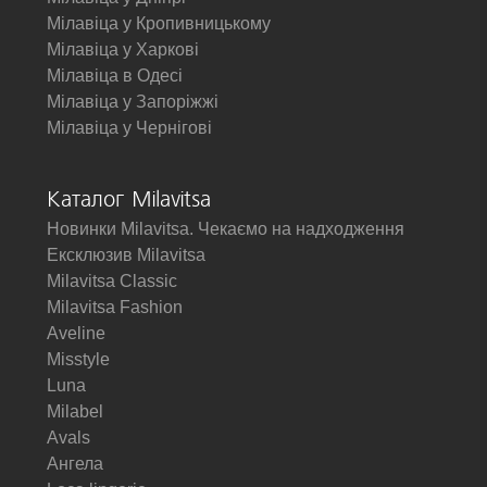
Мілавіца у Кропивницькому
Мілавіца у Харкові
Мілавіца в Одесі
Мілавіца у Запоріжжі
Мілавіца у Чернігові
Каталог Milavitsa
Новинки Milavitsa. Чекаємо на надходження
Ексклюзив Milavitsa
Milavitsa Classic
Milavitsa Fashion
Aveline
Misstyle
Luna
Milabel
Avals
Ангела