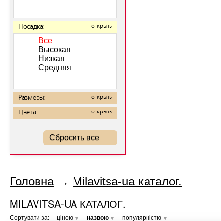
Посадка:
открыть
Все
Высокая
Низкая
Средняя
Размеры:
открыть
Цвета:
открыть
Сбросить все
Головна
→
Milavitsa-ua каталог.
MILAVITSA-UA КАТАЛОГ.
Сортувати за:
ціною
назвою
популярністю
▼
▼
▼