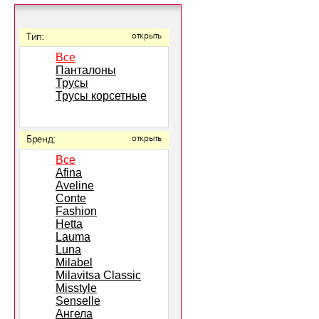
Тип:
открыть
Все
Панталоны
Трусы
Трусы корсетные
Бренд:
открыть
Все
Afina
Aveline
Conte
Fashion
Hetta
Lauma
Luna
Milabel
Milavitsa Classic
Misstyle
Senselle
Ангела