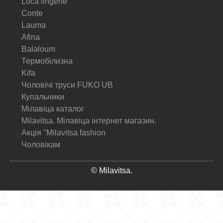
Loca lingerie
Conte
Lauma
Afina
Balaloum
Термобілизна
Kifa
Чоловічі труси FUKO UB
Купальники
Мілавіца каталог
Milavitsa. Мілавіца інтернет магазин.
Акція "Milavitsa fashion
Чоловікам
© Milavitsa.