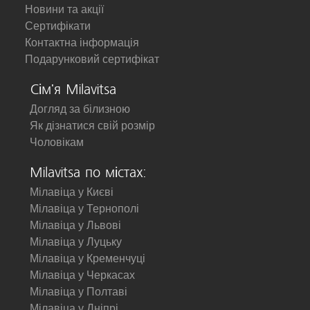
Новини та акції
Сертифікати
Контактна інформація
Подарунковий сертифікат
Сім'я Milavitsa
Догляд за білизною
Як дізнатися свій розмір
Чоловікам
Milavitsa по містах:
Мілавіца у Києві
Мілавіца у Тернополі
Мілавіца у Львові
Мілавіца у Луцьку
Мілавіца у Кременчуці
Мілавіца у Черкасах
Мілавіца у Полтаві
Мілавіца у Дніпрі