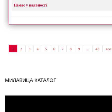
Немає у наявності
1
2
3
4
5
6
7
8
9
...
43
все
МИЛАВИЦА КАТАЛОГ