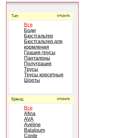
Тип:
открыть
Все
Боди
Бюстгальтер
Бюстгальтер для
кормления
Грация-трусы
Панталоны
Полуграция
Трусы
Трусы корсетные
Шорты
Бренд:
открыть
Все
Afina
AVA
Aveline
Balaloum
Conte