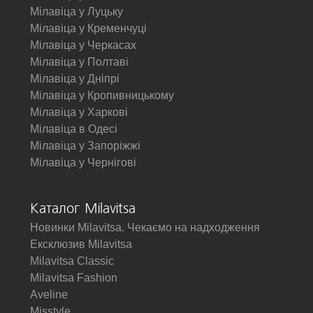
Мілавіца у Луцьку
Мілавіца у Кременчуці
Мілавіца у Черкасах
Мілавіца у Полтаві
Мілавіца у Дніпрі
Мілавіца у Кропивницькому
Мілавіца у Харкові
Мілавіца в Одесі
Мілавіца у Запоріжжі
Мілавіца у Чернігові
Каталог Milavitsa
Новинки Milavitsa. Чекаємо на надходження
Ексклюзив Milavitsa
Milavitsa Classic
Milavitsa Fashion
Aveline
Misstyle