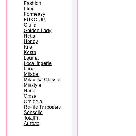
Fashion
Fleri
Formeasy
FUKO UB
Giulia
Golden Lady
Hetta
Honey
Kifa
Kosta
Lauma
Loca lingerie
Luna
Milabel
Milavitsa Classic
Misstyle
Nana
Omsa
Orhideja
Re-life Тигровые
Senselle
TotalFit
Ангела