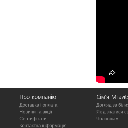
Про компанію
Сім'я Milavit
Доставка і оплата
Догляд за біл
Новини та акції
Як дізнатися с
Сертифікати
Чоловікам
Контактна інформація