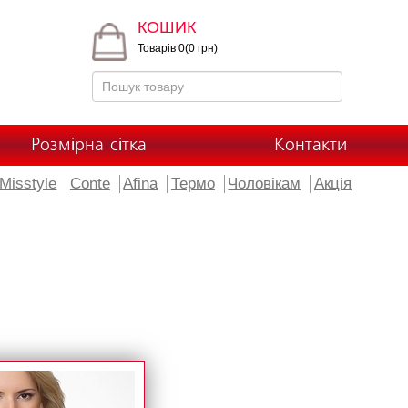
КОШИК
Товарів 0(0 грн)
Розмірна сітка
Контакти
Misstyle
Conte
Afina
Термо
Чоловікам
Акція