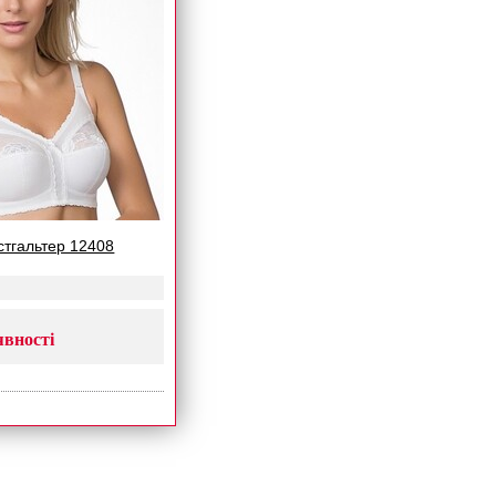
юстгальтер 12408
явності