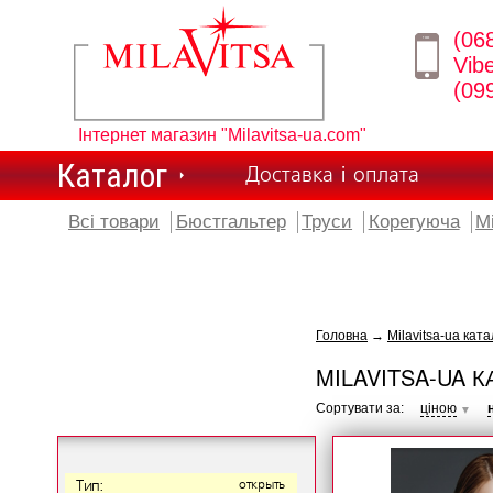
(06
Vib
(09
Інтернет магазин "Milavitsa-ua.com"
Каталог
Доставка і оплата
Всі товари
Бюстгальтер
Труси
Корегуюча
М
Головна
→
Milavitsa-ua ката
MILAVITSA-UA К
Сортувати за:
ціною
▼
Тип:
открыть