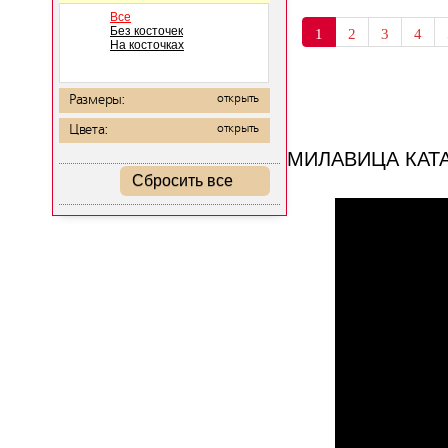
Все
Без косточек
1
2
3
4
На косточках
Размеры:
открыть
Цвета:
открыть
МИЛАВИЦА КАТ
Сбросить все