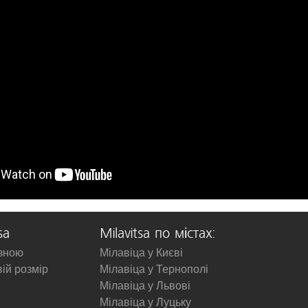
sa
Milavitsa по містах:
изною
Мілавіца у Києві
вій розмір
Мілавіца у Тернополі
Мілавіца у Львові
Мілавіца у Луцьку