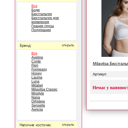
Все
Боди
Бюстгальтер
Бюстгальтер для
кормления
Грация-трусы
Полуграция
Бренд:
открыть
Все
Aveline
Conte
Milavitsa Бюстгаль
Fleri
Formeasy
Honey
Артикул:
Lauma
Luna
Milabel
Немає у наявнос
Milavitsa Classic
Misstyle
Nana
Orhideja
Senselle
Ангела
Наличие косточек:
открыть