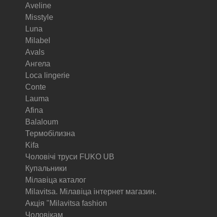
Aveline
Misstyle
Luna
Milabel
Avals
Ангела
Loca lingerie
Conte
Lauma
Afina
Balaloum
Термобілизна
Kifa
Чоловічі труси FUKO UB
Купальники
Мілавіца каталог
Milavitsa. Мілавіца інтернет магазин.
Акція "Milavitsa fashion
Чоловікам