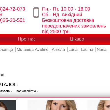
8)24-72-073
Пн.- Пт. 10.00 - 18.00
er
Сб.- Нд. вихідний
9)25-20-551
Безкоштовна доставка
передоплачених замовлень
від 2500 грн.
Про нас
Цікаво
ілавіца
Мілавіца Aveline
Ангела
Luna
Lauma
Nana
лог.
АТАЛОГ.
назвою
популярністю
▼
▼