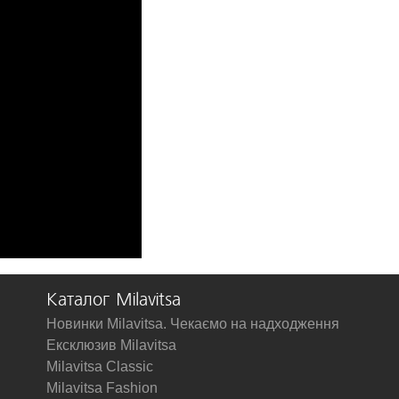
Каталог Milavitsa
Новинки Milavitsa. Чекаємо на надходження
Ексклюзив Milavitsa
Milavitsa Classic
Milavitsa Fashion