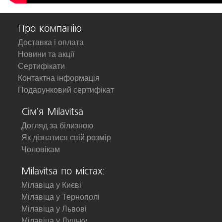
Про компанію
Доставка і оплата
Новини та акції
Сертифікати
Контактна інформація
Подарунковий сертифікат
Сім'я Milavitsa
Догляд за білизною
Як дізнатися свій розмір
Чоловікам
Milavitsa по містах:
Мілавіца у Києві
Мілавіца у Тернополі
Мілавіца у Львові
Мілавіца у Луцьку