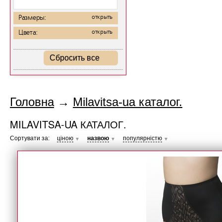
Размеры:
открыть
Цвета:
открыть
Сбросить все
Головна
→
Milavitsa-ua каталог.
MILAVITSA-UA КАТАЛОГ.
Сортувати за:
ціною
назвою
популярністю
▼
▼
▼