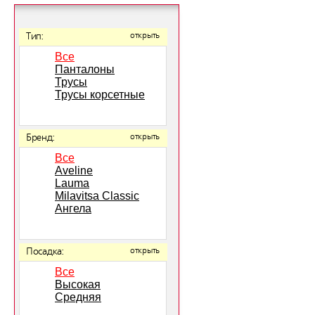
Тип:
открыть
Все
Панталоны
Трусы
Трусы корсетные
Бренд:
открыть
Все
Aveline
Lauma
Milavitsa Classic
Ангела
Посадка:
открыть
Все
Высокая
Средняя