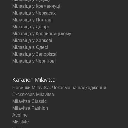
Мілавіца у Кременчуці
Мілавіца у Черкасах
Мілавіца у Полтаві
Мілавіца у Дніпрі
Мілавіца у Кропивницькому
Мілавіца у Харкові
Мілавіца в Одесі
Мілавіца у Запоріжжі
Мілавіца у Чернігові
Каталог Milavitsa
Новинки Milavitsa. Чекаємо на надходження
Ексклюзив Milavitsa
Milavitsa Classic
Milavitsa Fashion
Aveline
Misstyle