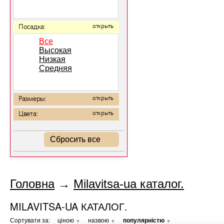
Посадка:
открыть
Все
Высокая
Низкая
Средняя
Размеры:
открыть
Цвета:
открыть
Сбросить все
Головна
→
Milavitsa-ua каталог.
MILAVITSA-UA КАТАЛОГ.
Сортувати за:
ціною
назвою
популярністю
▼
▼
▼