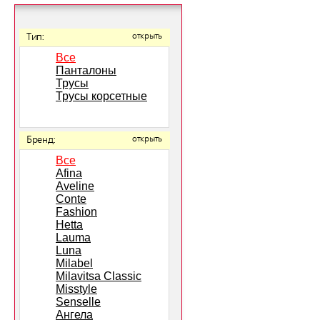
Тип:
открыть
Все
Панталоны
Трусы
Трусы корсетные
Бренд:
открыть
Все
Afina
Aveline
Conte
Fashion
Hetta
Lauma
Luna
Milabel
Milavitsa Classic
Misstyle
Senselle
Ангела