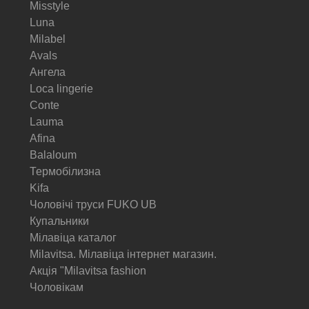
Misstyle
Luna
Milabel
Avals
Ангела
Loca lingerie
Conte
Lauma
Afina
Balaloum
Термобілизна
Kifa
Чоловічі труси FUKO UB
Купальники
Мілавіца каталог
Milavitsa. Мілавіца інтернет магазин.
Акція "Milavitsa fashion
Чоловікам