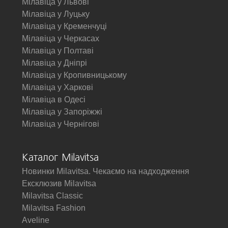
Мілавіца у Львові
Мілавіца у Луцьку
Мілавіца у Кременчуці
Мілавіца у Черкасах
Мілавіца у Полтаві
Мілавіца у Дніпрі
Мілавіца у Кропивницькому
Мілавіца у Харкові
Мілавіца в Одесі
Мілавіца у Запоріжжі
Мілавіца у Чернігові
Каталог Milavitsa
Новинки Milavitsa. Чекаємо на надходження
Ексклюзив Milavitsa
Milavitsa Classic
Milavitsa Fashion
Aveline