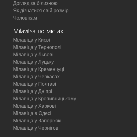
Догляд за білизною
Як дізнатися свій розмір
Чоловікам
Milavitsa по містах:
Мілавіца у Києві
Мілавіца у Тернополі
Мілавіца у Львові
Мілавіца у Луцьку
Мілавіца у Кременчуці
Мілавіца у Черкасах
Мілавіца у Полтаві
Мілавіца у Дніпрі
Мілавіца у Кропивницькому
Мілавіца у Харкові
Мілавіца в Одесі
Мілавіца у Запоріжжі
Мілавіца у Чернігові