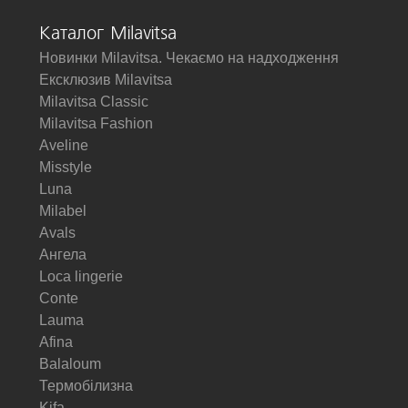
Каталог Milavitsa
Новинки Milavitsa. Чекаємо на надходження
Ексклюзив Milavitsa
Milavitsa Classic
Milavitsa Fashion
Aveline
Misstyle
Luna
Milabel
Avals
Ангела
Loca lingerie
Conte
Lauma
Afina
Balaloum
Термобілизна
Kifa