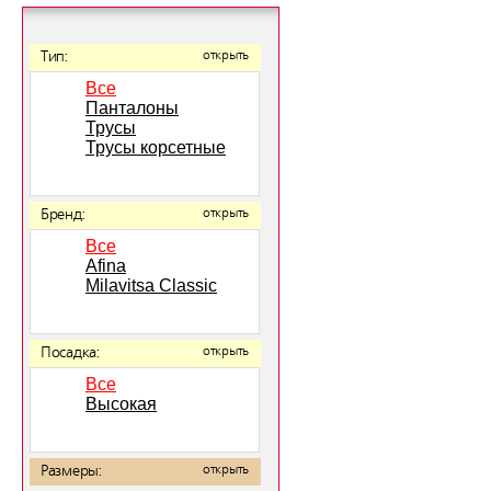
Тип:
открыть
Все
Панталоны
Трусы
Трусы корсетные
Бренд:
открыть
Все
Afina
Milavitsa Classic
Посадка:
открыть
Все
Высокая
Размеры:
открыть