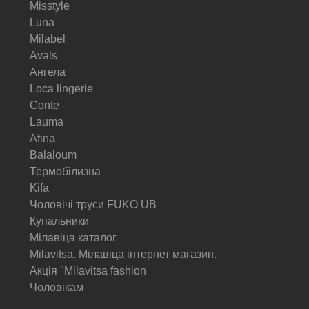
Misstyle
Luna
Milabel
Avals
Ангела
Loca lingerie
Conte
Lauma
Afina
Balaloum
Термобілизна
Kifa
Чоловічі труси FUKO UB
Купальники
Мілавіца каталог
Milavitsa. Мілавіца інтернет магазин.
Акція "Milavitsa fashion
Чоловікам