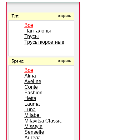
Тип:
открыть
Все
Панталоны
Трусы
Трусы корсетные
Бренд:
открыть
Все
Afina
Aveline
Conte
Fashion
Hetta
Lauma
Luna
Milabel
Milavitsa Classic
Misstyle
Senselle
Ангела