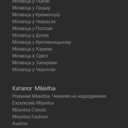
Мілавіца у Львові
Мілавіца у Луцьку
Мілавіца у Кременчуці
Мілавіца у Черкасах
Мілавіца у Полтаві
Мілавіца у Дніпрі
Мілавіца у Кропивницькому
Мілавіца у Харкові
Мілавіца в Одесі
Мілавіца у Запоріжжі
Мілавіца у Чернігові
Каталог Milavitsa
Новинки Milavitsa. Чекаємо на надходження
Ексклюзив Milavitsa
Milavitsa Classic
Milavitsa Fashion
Aveline