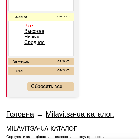
Посадка:
открыть
Все
Высокая
Низкая
Средняя
Размеры:
открыть
Цвета:
открыть
Сбросить все
Головна
→
Milavitsa-ua каталог.
MILAVITSA-UA КАТАЛОГ.
Сортувати за:
ціною
назвою
популярністю
▼
▼
▼