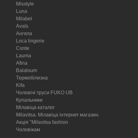
Misstyle
Luna
Milabel
Avals
Ангела
Loca lingerie
Conte
Lauma
Afina
Balaloum
Термобілизна
Kifa
Чоловічі труси FUKO UB
Купальники
Мілавіца каталог
Milavitsa. Мілавіца інтернет магазин.
Акція "Milavitsa fashion
Чоловікам