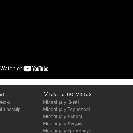
sa
Milavitsa по містах:
изною
Мілавіца у Києві
вій розмір
Мілавіца у Тернополі
Мілавіца у Львові
Мілавіца у Луцьку
Мілавіца у Кременчуці