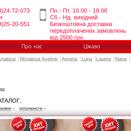
8)24-72-073
Пн.- Пт. 10.00 - 18.00
er
Сб.- Нд. вихідний
9)25-20-551
Безкоштовна доставка
передоплачених замовлень
від 2500 грн.
Про нас
Цікаво
ілавіца
Мілавіца Aveline
Ангела
Luna
Lauma
Nana
лог.
АТАЛОГ.
назвою
популярністю
▼
▼