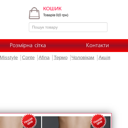
КОШИК
Товарів 0(0 грн)
Розмірна сітка
Контакти
Misstyle
Conte
Afina
Термо
Чоловікам
Акція