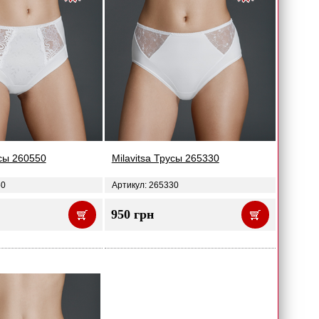
усы 260550
Milavitsa Трусы 265330
50
Артикул: 265330
950 грн