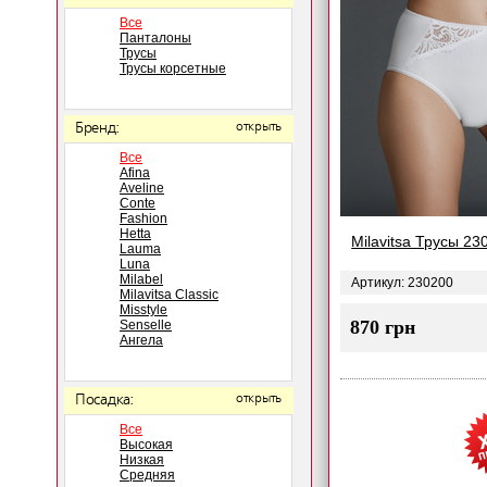
Все
Панталоны
Трусы
Трусы корсетные
Бренд:
открыть
Все
Afina
Aveline
Conte
Fashion
Hetta
Milavitsa Трусы 23
Lauma
Luna
Milabel
Артикул: 230200
Milavitsa Classic
Misstyle
870 грн
Senselle
Ангела
Посадка:
открыть
Все
Высокая
Низкая
Средняя