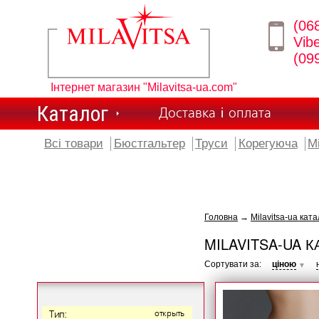
(06
Vib
(09
Інтернет магазин "Milavitsa-ua.com"
Каталог
Доставка і оплата
Всі товари
Бюстгальтер
Труси
Корегуюча
М
Головна
→
Milavitsa-ua ката
MILAVITSA-UA К
Сортувати за:
ціною
▼
Тип:
открыть