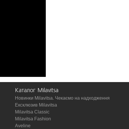
Каталог Milavitsa
Новинки Milavitsa. Чекаємо на надходження
Ексклюзив Milavitsa
Milavitsa Classic
Milavitsa Fashion
Aveline