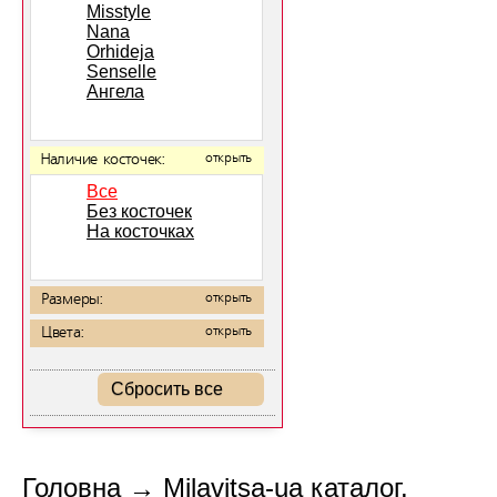
Misstyle
Nana
Orhideja
Senselle
Ангела
Наличие косточек:
открыть
Все
Без косточек
На косточках
Размеры:
открыть
Цвета:
открыть
Сбросить все
Головна
→
Milavitsa-ua каталог.