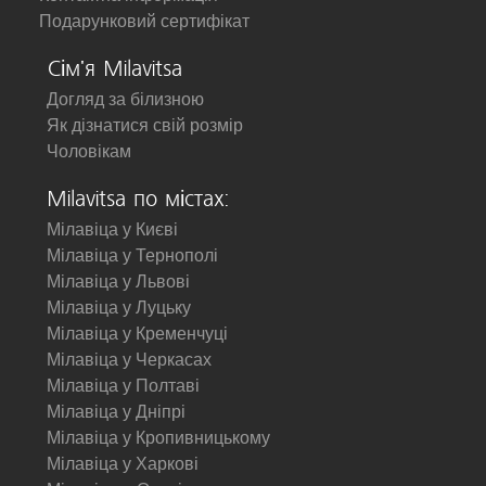
Подарунковий сертифікат
Сім'я Milavitsa
Догляд за білизною
Як дізнатися свій розмір
Чоловікам
Milavitsa по містах:
Мілавіца у Києві
Мілавіца у Тернополі
Мілавіца у Львові
Мілавіца у Луцьку
Мілавіца у Кременчуці
Мілавіца у Черкасах
Мілавіца у Полтаві
Мілавіца у Дніпрі
Мілавіца у Кропивницькому
Мілавіца у Харкові