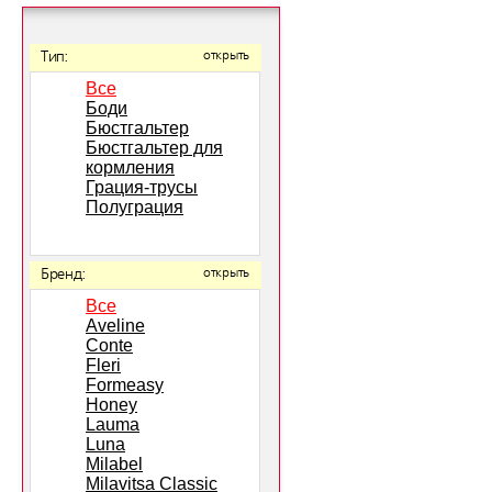
Тип:
открыть
Все
Боди
Бюстгальтер
Бюстгальтер для
кормления
Грация-трусы
Полуграция
Бренд:
открыть
Все
Aveline
Conte
Fleri
Formeasy
Honey
Lauma
Luna
Milabel
Milavitsa Classic