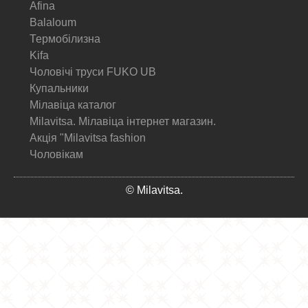
Afina
Balaloum
Термобілизна
Kifa
Чоловічі труси FUKO UB
Купальники
Мілавіца каталог
Milavitsa. Мілавіца інтернет магазин.
Акція "Milavitsa fashion
Чоловікам
© Milavitsa.