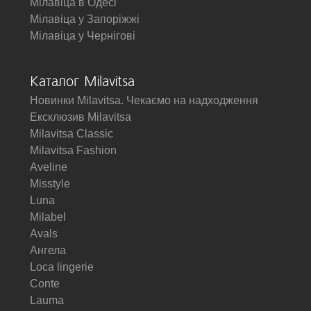
Мілавіца в Одесі
Мілавіца у Запоріжжі
Мілавіца у Чернігові
Каталог Milavitsa
Новинки Milavitsa. Чекаємо на надходження
Ексклюзив Milavitsa
Milavitsa Classic
Milavitsa Fashion
Aveline
Misstyle
Luna
Milabel
Avals
Ангела
Loca lingerie
Conte
Lauma