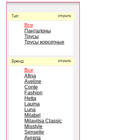
Тип:
открыть
Все
Панталоны
Трусы
Трусы корсетные
Бренд:
открыть
Все
Afina
Aveline
Conte
Fashion
Hetta
Lauma
Luna
Milabel
Milavitsa Classic
Misstyle
Senselle
Ангела