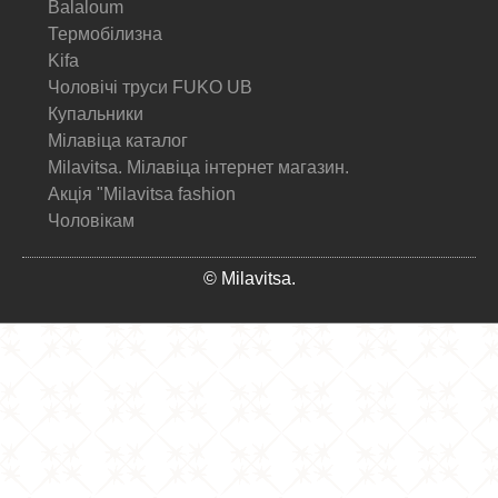
Balaloum
Термобілизна
Kifa
Чоловічі труси FUKO UB
Купальники
Мілавіца каталог
Milavitsa. Мілавіца інтернет магазин.
Акція "Milavitsa fashion
Чоловікам
© Milavitsa.