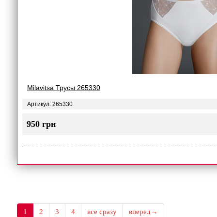
Milavitsa Трусы 265330
Артикул: 265330
950 грн
1
2
3
4
все сразу
вперед→