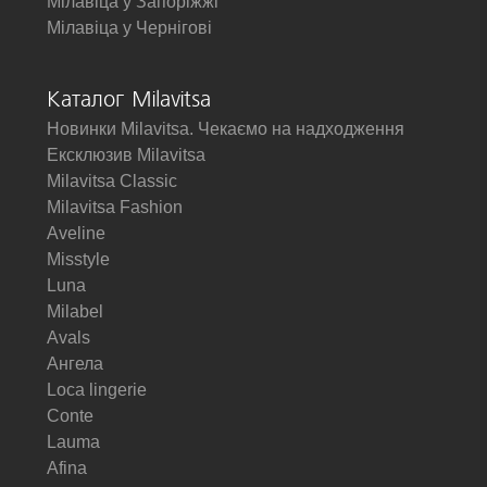
Мілавіца у Запоріжжі
Мілавіца у Чернігові
Каталог Milavitsa
Новинки Milavitsa. Чекаємо на надходження
Ексклюзив Milavitsa
Milavitsa Classic
Milavitsa Fashion
Aveline
Misstyle
Luna
Milabel
Avals
Ангела
Loca lingerie
Conte
Lauma
Afina