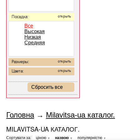
Посадка:
открыть
Все
Высокая
Низкая
Средняя
Размеры:
открыть
Цвета:
открыть
Сбросить все
Головна
→
Milavitsa-ua каталог.
MILAVITSA-UA КАТАЛОГ.
Сортувати за:
ціною
назвою
популярністю
▼
▼
▼