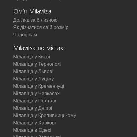
Сім'я Milavitsa
Догляд за білизною
Як дізнатися свій розмір
Чоловікам
Milavitsa по містах:
Мілавіца у Києві
Мілавіца у Тернополі
Мілавіца у Львові
Мілавіца у Луцьку
Мілавіца у Кременчуці
Мілавіца у Черкасах
Мілавіца у Полтаві
Мілавіца у Дніпрі
Мілавіца у Кропивницькому
Мілавіца у Харкові
Мілавіца в Одесі