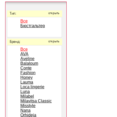
Тип:
открыть
Все
Бюстгальтер
Бренд:
открыть
Все
AVA
Aveline
Balaloum
Conte
Fashion
Honey
Lauma
Loca lingerie
Luna
Milabel
Milavitsa Classic
Misstyle
Nana
Orhideja