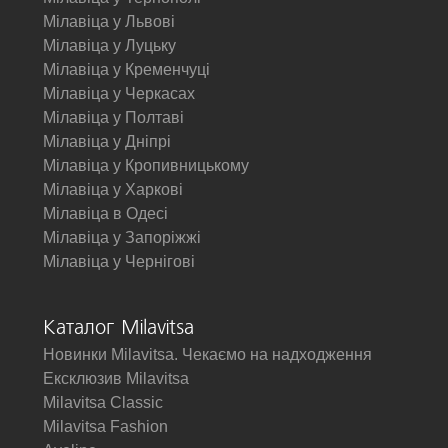
Мілавіца у Львові
Мілавіца у Луцьку
Мілавіца у Кременчуці
Мілавіца у Черкасах
Мілавіца у Полтаві
Мілавіца у Дніпрі
Мілавіца у Кропивницькому
Мілавіца у Харкові
Мілавіца в Одесі
Мілавіца у Запоріжжі
Мілавіца у Чернігові
Каталог Milavitsa
Новинки Milavitsa. Чекаємо на надходження
Ексклюзив Milavitsa
Milavitsa Classic
Milavitsa Fashion