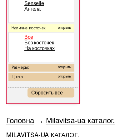
Senselle
Ангела
Наличие косточек:
открыть
Все
Без косточек
На косточках
Размеры:
открыть
Цвета:
открыть
Сбросить все
Головна
→
Milavitsa-ua каталог.
MILAVITSA-UA КАТАЛОГ.