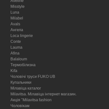
Aveline
Misstyle
Luna
Milabel
Avals
Ангела
Loca lingerie
Conte
Lauma
Afina
Balaloum
Термобілизна
Kifa
Чоловічі труси FUKO UB
Купальники
Мілавіца каталог
Milavitsa. Мілавіца інтернет магазин.
Акція "Milavitsa fashion
Чоловікам