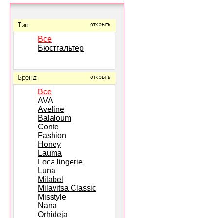
Тип:
открыть
Все
Бюстгальтер
Бренд:
открыть
Все
AVA
Aveline
Balaloum
Conte
Fashion
Honey
Lauma
Loca lingerie
Luna
Milabel
Milavitsa Classic
Misstyle
Nana
Orhideja