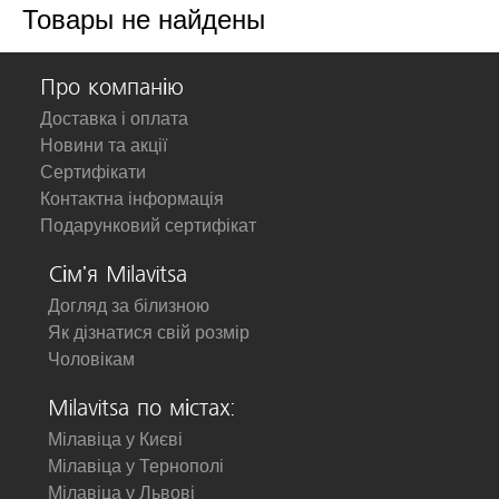
Товары не найдены
Про компанію
Доставка і оплата
Новини та акції
Сертифікати
Контактна інформація
Подарунковий сертифікат
Сім'я Milavitsa
Догляд за білизною
Як дізнатися свій розмір
Чоловікам
Milavitsa по містах:
Мілавіца у Києві
Мілавіца у Тернополі
Мілавіца у Львові