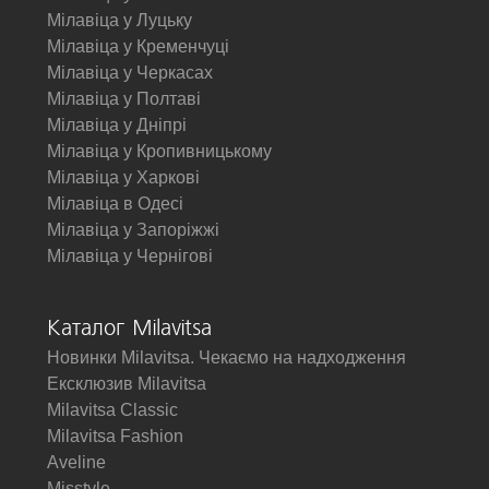
Мілавіца у Луцьку
Мілавіца у Кременчуці
Мілавіца у Черкасах
Мілавіца у Полтаві
Мілавіца у Дніпрі
Мілавіца у Кропивницькому
Мілавіца у Харкові
Мілавіца в Одесі
Мілавіца у Запоріжжі
Мілавіца у Чернігові
Каталог Milavitsa
Новинки Milavitsa. Чекаємо на надходження
Ексклюзив Milavitsa
Milavitsa Classic
Milavitsa Fashion
Aveline
Misstyle