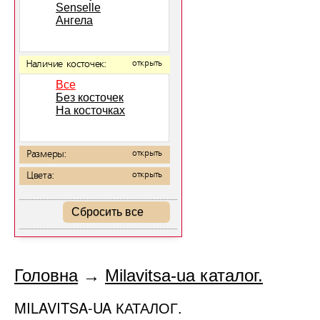
Senselle
Ангела
Наличие косточек:
открыть
Все
Без косточек
На косточках
Размеры:
открыть
Цвета:
открыть
Сбросить все
Головна
→
Milavitsa-ua каталог.
MILAVITSA-UA КАТАЛОГ.