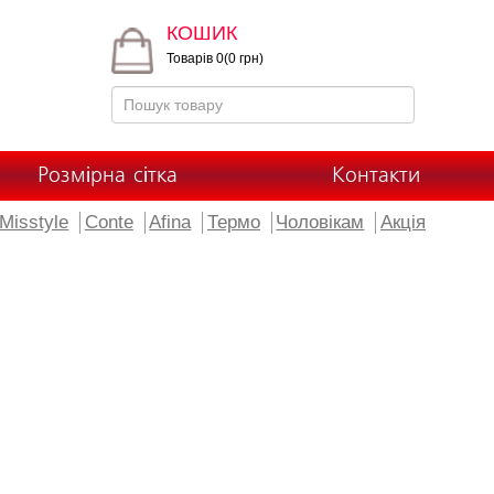
КОШИК
Товарів 0(0 грн)
Розмірна сітка
Контакти
Misstyle
Conte
Afina
Термо
Чоловікам
Акція