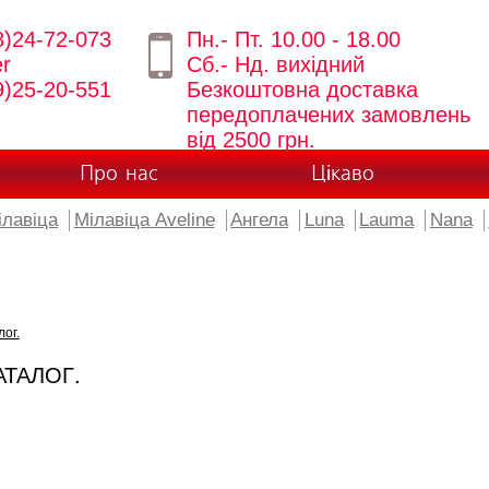
8)24-72-073
Пн.- Пт. 10.00 - 18.00
er
Сб.- Нд. вихідний
9)25-20-551
Безкоштовна доставка
передоплачених замовлень
від 2500 грн.
Про нас
Цікаво
ілавіца
Мілавіца Aveline
Ангела
Luna
Lauma
Nana
лог.
АТАЛОГ.