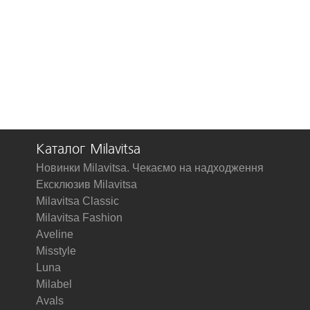
Каталог Milavitsa
Новинки Milavitsa. Чекаємо на надходження
Ексклюзив Milavitsa
Milavitsa Classic
Milavitsa Fashion
Aveline
Misstyle
Luna
Milabel
Avals