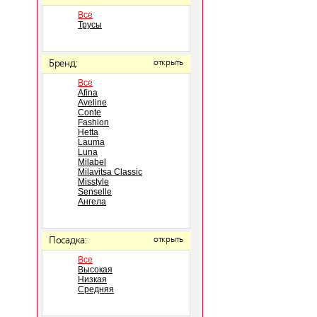
Все
Трусы
Бренд:
открыть
Все
Afina
Aveline
Conte
Fashion
Hetta
Lauma
Luna
Milabel
Milavitsa Classic
Misstyle
Senselle
Ангела
Посадка:
открыть
Все
Высокая
Низкая
Средняя