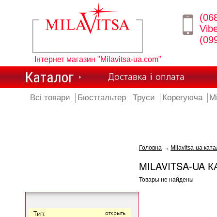
(06
Vib
(09
Інтернет магазин "Milavitsa-ua.com"
Каталог
Доставка і оплата
Всі товари
Бюстгальтер
Труси
Корегуюча
М
Головна
→
Milavitsa-ua ката
MILAVITSA-UA К
Товары не найдены
Тип:
открыть