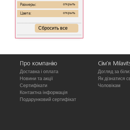
Размеры:
открыть
Цвета:
открыть
Сбросить все
Про компанію
Сім'я Milavit
Доставка і оплата
Догляд за біл
Новини та акції
Як дізнатися с
Сертифікати
Чоловікам
Контактна інформація
Подарунковий сертифікат