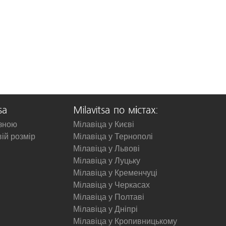
sa
Milavitsa по містах:
изною
Мілавіца у Києві
вій розмір
Мілавіца у Тернополі
Мілавіца у Львові
Мілавіца у Луцьку
Мілавіца у Кременчуці
Мілавіца у Черкасах
Мілавіца у Полтаві
Мілавіца у Дніпрі
Мілавіца у Кропивницькому