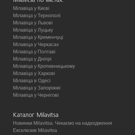
Milavitsa по містах:
Мілавіца у Києві
Мілавіца у Тернополі
Мілавіца у Львові
Мілавіца у Луцьку
Мілавіца у Кременчуці
Мілавіца у Черкасах
Мілавіца у Полтаві
Мілавіца у Дніпрі
Мілавіца у Кропивницькому
Мілавіца у Харкові
Мілавіца в Одесі
Мілавіца у Запоріжжі
Мілавіца у Чернігові
Каталог Milavitsa
Новинки Milavitsa. Чекаємо на надходження
Ексклюзив Milavitsa