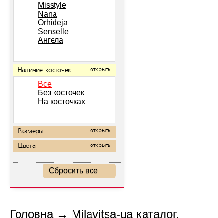
Misstyle
Nana
Orhideja
Senselle
Ангела
Наличие косточек:
открыть
Все
Без косточек
На косточках
Размеры:
открыть
Цвета:
открыть
Сбросить все
Головна
→
Milavitsa-ua каталог.