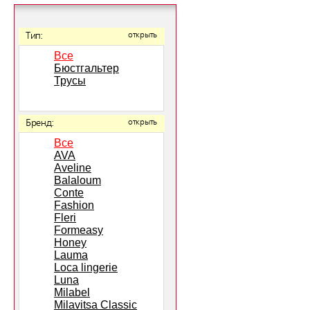
Тип:
открыть
Все
Бюстгальтер
Трусы
Бренд:
открыть
Все
AVA
Aveline
Balaloum
Conte
Fashion
Fleri
Formeasy
Honey
Lauma
Loca lingerie
Luna
Milabel
Milavitsa Classic