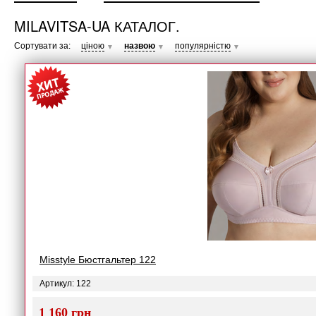
MILAVITSA-UA КАТАЛОГ.
Сортувати за:
ціною
назвою
популярністю
▼
▼
▼
Misstyle Бюстгальтер 122
Артикул: 122
1 160 грн