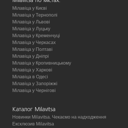
Milavitsa по містах:
Мілавіца у Києві
Мілавіца у Тернополі
Мілавіца у Львові
Мілавіца у Луцьку
Мілавіца у Кременчуці
Мілавіца у Черкасах
Мілавіца у Полтаві
Мілавіца у Дніпрі
Мілавіца у Кропивницькому
Мілавіца у Харкові
Мілавіца в Одесі
Мілавіца у Запоріжжі
Мілавіца у Чернігові
Каталог Milavitsa
Новинки Milavitsa. Чекаємо на надходження
Ексклюзив Milavitsa