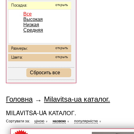
Посадка:
открыть
Все
Высокая
Низкая
Средняя
Размеры:
открыть
Цвета:
открыть
Сбросить все
Головна
→
Milavitsa-ua каталог.
MILAVITSA-UA КАТАЛОГ.
Сортувати за:
ціною
назвою
популярністю
▼
▼
▼