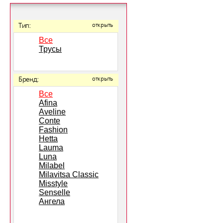
Тип:
открыть
Все
Трусы
Бренд:
открыть
Все
Afina
Aveline
Conte
Fashion
Hetta
Lauma
Luna
Milabel
Milavitsa Classic
Misstyle
Senselle
Ангела